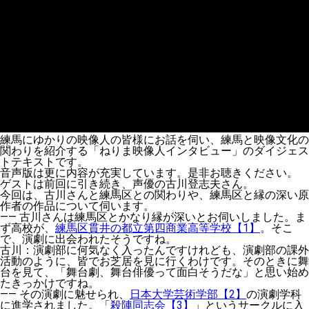
練馬にゆかりの映像人の皆様にお話を伺い、練馬と映像文化の
関わりを紹介する「ねりま映像人インタビュー」のダイジェス
トテキストです。
音声版は更に内容が充実しています。是非お聴きください。
ゲストは前回に引き続き、声優の古川登志夫さん。
今回は、古川さんと練馬区との関わりや、練馬区と縁の深い原
作者の作品について伺います。
——
古川さんは練馬区とかなり縁が深いとお伺いしました。ま
ず高校が、
練馬区貫井の都立第四商業高等学校【1】
。そこ
で、演劇に出会われたそうですね。
古川
：演劇部に何気なく入ったんですけれども、演劇部の課外
活動のように、皆でお芝居を見に行くわけです。そのときに舞
台を見て、「舞台劇、舞台俳優って面白そうだな」と思い始め
たきっかけですね。
——
その演劇に魅せられ、
日本大学芸術学部【2】
の演劇学科
に進学されました。「
殺陣同志会【3】
」というサークルに入