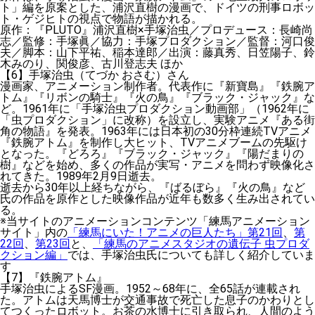
ト」編を原案とした、浦沢直樹の漫画で、ドイツの刑事ロボッ
ト・ゲジヒトの視点で物語が描かれる。
原作：『PLUTO』浦沢直樹×手塚治虫／プロデュース：長崎尚
志／監修：手塚眞／協力：手塚プロダクション／監督：河口俊
夫／脚本：山下平祐、稲本達郎／出演：藤真秀、日笠陽子、鈴
木みのり、関俊彦、古川登志夫 ほか
【6】手塚治虫（てづか おさむ）さん
漫画家、アニメーション制作者。代表作に『新寶島』『鉄腕ア
トム』『リボンの騎士』『火の鳥』『ブラック・ジャック』な
ど。1961年に「手塚治虫プロダクション動画部」（1962年に
「虫プロダクション」に改称）を設立し、実験アニメ『ある街
角の物語』を発表。1963年には日本初の30分枠連続TVアニメ
『鉄腕アトム』を制作し大ヒット、TVアニメブームの先駆け
となった。『どろろ』『ブラック・ジャック』『陽だまりの
樹』などを始め、多くの作品が実写・アニメを問わず映像化さ
れてきた。1989年2月9日逝去。
逝去から30年以上経ちながら、『ばるぼら』『火の鳥』など
氏の作品を原作とした映像作品が近年も数多く生み出されてい
る。
※当サイトのアニメーションコンテンツ「練馬アニメーション
サイト」内の
「練馬にいた！アニメの巨人たち」第21回
、
第
22回
、
第23回
と、
「練馬のアニメスタジオの遺伝子 虫プロダ
クション編」
では、手塚治虫氏についても詳しく紹介していま
す
【7】『鉄腕アトム』
手塚治虫によるSF漫画。1952～68年に、全65話が連載され
た。アトムは天馬博士が交通事故で死亡した息子のかわりとし
てつくったロボット。お茶の水博士に引き取られ、人間のよう