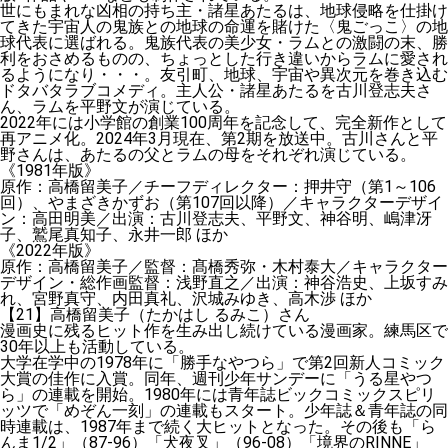
世にもまれな凶相の持ち主・諸星あたるは、地球侵略を仕掛け
てきた宇宙人の鬼族との地球の命運を賭けた〈鬼ごっこ〉の地
球代表に選ばれる。鬼族代表の美少女・ラムとの激闘の末、勝
利をおさめるものの、ちょっとした行き違いからラムに愛され
るようになり・・・。友引町、地球、宇宙や異次元を巻き込む
ドタバタラブコメディ。主人公・諸星あたるを古川登志夫さ
ん、ラムを平野文が演じている。
2022年には小学館の創業100周年を記念して、完全新作として
再アニメ化。2024年3月現在、第2期を放送中。古川さんと平
野さんは、あたるの父とラムの母をそれぞれ演じている。
《1981年版》
原作：高橋留美子／チーフディレクター：押井守（第1～106
回）、やまざきかずお（第107回以降）／キャラクターデザイ
ン：高田明美／出演：古川登志夫、平野文、神谷明、嶋津冴
子、鷲尾真知子、永井一郎 ほか
《2022年版》
原作：高橋留美子／監督：髙橋秀弥・木村泰大／キャラクター
デザイン・総作画監督：浅野直之／出演：神谷浩史、上坂すみ
れ、宮野真守、内田真礼、沢城みゆき、高木渉 ほか
【21】高橋留美子（たかはし るみこ）さん
漫画史に残るヒット作を生み出し続けている漫画家。練馬区で
30年以上も活動している。
大学在学中の1978年に「勝手なやつら」で第2回新人コミック
大賞の佳作に入賞。同年、週刊少年サンデーに「うる星やつ
ら」の連載を開始。1980年には青年誌ビックコミックスピリ
ッツで「めぞん一刻」の連載もスタート。少年誌＆青年誌の同
時連載は、1987年まで続く大ヒットとなった。その後も「ら
んま1/2」（87-96）「犬夜叉」（96-08）「境界のRINNE」