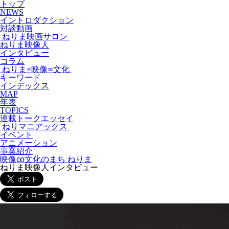
トップ
NEWS
イントロダクション
対談動画
ねりま映画サロン
ねりま映像人
インタビュー
コラム
ねりま×映像∞文化
キーワード
インデックス
MAP
年表
TOPICS
連載トークエッセイ
ねりマニアックス
イベント
アニメーション
事業紹介
映像∞文化のまち ねりま
ねりま映像人インタビュー