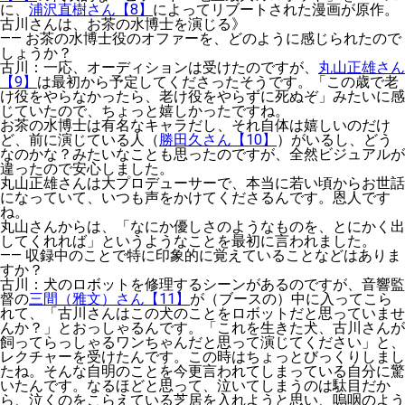
に、
浦沢直樹さん【8】
によってリブートされた漫画が原作。
古川さんは、お茶の水博士を演じる》
——
お茶の水博士役のオファーを、どのように感じられたので
しょうか？
古川
：一応、オーディションは受けたのですが、
丸山正雄さん
【9】
は最初から予定してくださったそうです。「この歳で老
け役をやらなかったら、老け役をやらずに死ぬぞ」みたいに感
じていたので、ちょっと嬉しかったですね。
お茶の水博士は有名なキャラだし、それ自体は嬉しいのだけ
ど、前に演じている人（
勝田久さん【10】
）がいるし、どう
なのかな？みたいなことも思ったのですが、全然ビジュアルが
違ったので安心しました。
丸山正雄さんは大プロデューサーで、本当に若い頃からお世話
になっていて、いつも声をかけてくださるんです。恩人です
ね。
丸山さんからは、「なにか優しさのようなものを、とにかく出
してくれれば」というようなことを最初に言われました。
——
収録中のことで特に印象的に覚えていることなどはありま
すか？
古川
：犬のロボットを修理するシーンがあるのですが、音響監
督の
三間（雅文）さん【11】
が（ブースの）中に入ってこら
れて、「古川さんはこの犬のことをロボットだと思っていませ
んか？」とおっしゃるんです。「これを生きた犬、古川さんが
飼ってらっしゃるワンちゃんだと思って演じてください」と、
レクチャーを受けたんです。この時はちょっとびっくりしまし
たね。そんな自明のことを今更言われてしまっている自分に驚
いたんです。なるほどと思って、泣いてしまうのは駄目だか
ら、泣くのをこらえている芝居を入れようと思い、嗚咽のよう