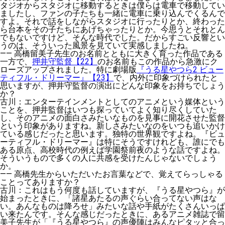
タジオからスタジオに移動するときは僕らは電車で移動してい
ましたし、ファンの子たちも一緒に電車に乗り込んでくるんで
すよ。それで話をしながらスタジオに行ったりとか、終わった
ら台本をその子たちにあげちゃったりとか。今思うとそれとん
でもないですけど、そんな時代でした。だからすごい反響とい
うのは、そういった風景を見ていて実感しましたね。
——
高橋留美子先生のお名前とともに大きく育った作品である
一方で、
押井守監督【22】
のお名前もこの作品から急激にク
ローズアップされました。特に劇場版
『うる星やつら2 ビュー
ティフル・ドリーマー』【23】
で、内外に印象づけられたと
思いますが、押井守監督の演出にどんな印象をお持ちでしょう
か？
古川
：エンターテインメントとしてのアニメという媒体という
ことを、押井監督はいつも探っていてよく知り尽くしていた
し、そのアニメの面白さみたいなものを見事に開花させた監督
という印象がありますね。新しさみたいなのをいつも追いかけ
ている感じだったと思います。独特の世界観ですよね。『ビュ
ーティフル・ドリーマー』は特にそうですけれども、誰にでも
ある原点、高校時代の例えば学園祭前夜のような話ですよね。
そういうもので多くの人に共感を受けたんじゃないでしょう
か。
——
高橋先生からいただいたお言葉などで、覚えてらっしゃる
ことってありますか？
古川
：これはもう何度も話していますが、『うる星やつら』が
始まったときに、「諸星あたるの声ぐらい合ってない声はな
い。あんなものは降ろせ」みたいな話や手紙がたくさんいっぱ
い来たんです。そんな感じだったときに、あるアニメ雑誌で留
美子先生が「『うる星やつら』の声優陣はみんなピタッと合っ