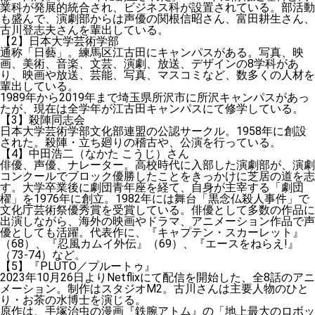
業科が発展的統合され、ビジネス科が設置されている。部活動
も盛んで、演劇部からは声優の関根信昭さん、富田耕生さん、
古川登志夫さんを輩出している。
【2】日本大学芸術学部
通称「日藝」。練馬区江古田にキャンパスがある。写真、映
画、美術、音楽、文芸、演劇、放送、デザインの8学科があ
り、映画や放送、芸能、写真、マスコミなど、数多くの人材を
輩出している。
1989年から2019年まで埼玉県所沢市に所沢キャンパスがあっ
たが、現在は全学年が江古田キャンパスにて修学している。
【3】殺陣同志会
日本大学芸術学部文化部連盟の公認サークル。1958年に創設
された。殺陣・立ち廻りの稽古や、公演を行っている。
【4】中田浩二（なかた こうじ）さん
俳優、声優、ナレーター。高校時代に入部した演劇部が、演劇
コンクールでブロック優勝したことをきっかけに芝居の道を志
す。大学卒業後に劇団青年座を経て、自身が主宰する「劇団
櫂」を1976年に創立。1982年には舞台「黒念仏殺人事件」で
文化庁芸術祭優秀賞を受賞している。俳優として多数の作品に
出演しながら、海外の映画やドラマ、アニメーション作品で声
優としても活躍。代表作に、『キャプテン・スカーレット』
（68）、『忍風カムイ外伝』（69）、『エースをねらえ!』
（73-74）など。
【5】『PLUTO／プルートゥ』
2023年10月26日よりNetflixにて配信を開始した、全8話のアニ
メーション。制作はスタジオM2。古川さんは主要人物のひと
り・お茶の水博士を演じる。
原作は、手塚治虫の漫画『鉄腕アトム』の「地上最大のロボッ