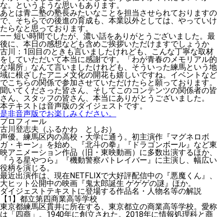
な。というような思いもあります。
あとは青二塾の塾長みたいなことを担当させられておりますの
で、そちらでの後進の育成も、本業以外としては、やっていけ
たらなと思っております。
——
短い時間でしたが、濃い話をありがとうございました。最
後に、本日の感想なども含めご挨拶いただけますでしょうか
古川
：1回目のときも言いましたけれども、こんな丁寧な取材
をしていただいて本当に感謝です。「わが青春のメモリアル的
な場所」なんて言いましたけれども、そういった練馬という地
域に根ざしたアニメ文化の開花も嬉しいですね。イベントなど
でこちらの関係で参加させていただけたらと願っております。
聞いてくださった皆さん、そしてこのコンテンツの関係者の皆
さん、スタッフの皆さん、本当にありがとうございました。
本テキストは音声版のダイジェストです。
是非音声版でお楽しみください。
プロフィール
古川登志夫（ふるかわ としお）
声優。練馬区内の高校・大学に通う。初主演作『マグネロボ
ガ・キーン』を始め、『北斗の拳』『ドラゴンボール』など東
映アニメーション作品（旧・東映動画）に多数出演するほか、
『うる星やつら』『機動警察パトレイバー』に主演し、幅広い
役柄を演じる。
最近出演作は、現在NETFLIXで大好評配信中の『悪魔くん』、
大ヒット公開中の映画『鬼太郎誕生 ゲゲゲの謎』ほか。
ダイジェストテキストに登場する作品名・人物名等の解説
【1】都立第四商業高等学校
東京都練馬区貫井に所在する、東京都立の商業高等学校。愛称
は「四商」。1940年に創立された。2018年に情報処理科と商