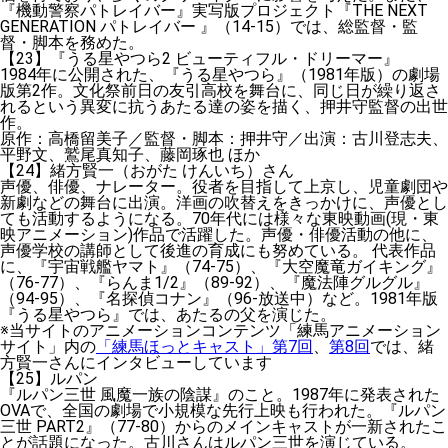
『機動警察パトレイバー』実写版プロジェクト『THE NEXT
GENERATION パトレイバー 』（14-15）では、総監督・監
督・脚本を務めた。
【23】『うる星やつら2 ビューティフル・ドリーマー』
1984年に公開された、『うる星やつら』（1981年版）の劇場
版第2作。文化祭前日の友引高校を舞台に、同じ日が繰り返さ
れるという異変に抗うあたる達の姿を描く、押井守監督の出世
作。
原作：高橋留美子／監督・脚本：押井守／出演：古川登志夫、
平野文、鷲尾真知子、藤岡琢也 ほか
【24】緒方賢一（おがた けんいち）さん
声優、俳優、ナレーター。役者を目指して上京し、児童劇団や
新劇などの舞台に出演。洋画の吹替えをきっかけに、声優とし
ても活動するようになる。70年代には様々な東映動画(現・東
映アニメーション)作品で活躍した。声優・俳優活動の他に、
声優学校の講師として後進の育成にも努めている。 代表作品
に、『宇宙戦艦ヤマト』（74-75）、『大空魔竜ガイキング』
（76-77）、『らんま1/2』（89-92）、『魔法陣グルグル』
（94-95）、『名探偵コナン』（96-放送中）など。1981年版
『うる星やつら』では、あたるの父を演じた。
※当サイトのアニメーションコンテンツ「練馬アニメーション
サイト」内の
「練馬ほっとキャスト」第7回
、
第8回
では、緒
方賢一さんにインタビューしています
【25】ルパン
『ルパン三世 風魔一族の陰謀』のこと。1987年に発表された
OVAで、全国の劇場で小規模な先行上映も行われた。『ルパン
三世 PART2』（77-80）からのメインキャストが一新されたこ
とが話題になった。古川さんはルパン三世を演じている。