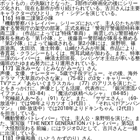
ボットもの」の先駆けとなった。3部作の映画化の後にシリー
ズ化され、現在も新作が作り続けられている。古川さんは主要
キャラクターのひとり、カイ・シデンを演じている。
【16】特車二課第2小隊
『機動警察パトレイバー』シリーズにおいて、主人公たちが所
属する警視庁の架空の部署。正式名称は「警視庁警備部特科車
両二課」（作品によっては“特殊”車両）。南雲しのぶ警部補が
隊長を務める「第1小隊」と、後藤喜一警部補が隊長を務める
「第2小隊」によって編成される。第2小隊には、泉野明、篠
原遊馬、太田功、進士幹泰、山崎ひろみが所属、作品により、
香貫花・クランシーもしくは、熊耳武緒が加わる。また、特車
二課のレイバーは、榊清太郎班長、シバシゲオ主任が率いる整
備班のたゆまぬ努力により運用されている。
【17】冨永みーな（とみなが みーな）さん
声優、女優、ナレーター。5歳で子役デビュー。その後、海外
ドラマ『大草原の小さな家』（75-82）の3女・キャリーや、
TVアニメ『あらいぐまラスカル』（77）のアリスを演じたこ
とをきっかけに、声優としても活躍。代表作に、『銀河漂流バ
イファム』（83-84）、『魔法の妖精ペルシャ』（84-85）、
『究極超人あ〜る』（91）など。また、『サザエさん』（69-
放送中）では98年よりカツオ（3代目）、『それいけ!アンパン
マン』（88-放送中）では2018年よりドキンちゃん（2代目）
を担当している。
『機動警察パトレイバー』では、主人公・泉野明を演じた。ま
た、実写版『THE NEXT GENERATION パトレイバー』第5話
「大怪獣現わる 前編」にはラジオDJとして、古川さんと一緒
に出演している。
【18】伊藤和典（いとう かずのり）さん