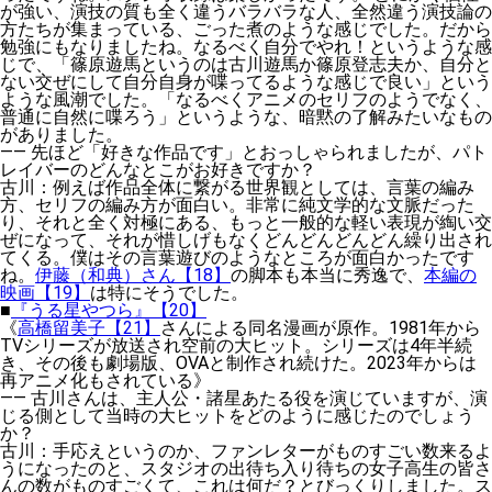
が強い、演技の質も全く違うバラバラな人、全然違う演技論の
方たちが集まっている、ごった煮のような感じでした。だから
勉強にもなりましたね。なるべく自分でやれ！というような感
じで、「篠原遊馬というのは古川遊馬か篠原登志夫か、自分と
ない交ぜにして自分自身が喋ってるような感じで良い」という
ような風潮でした。「なるべくアニメのセリフのようでなく、
普通に自然に喋ろう」というような、暗黙の了解みたいなもの
がありました。
——
先ほど「好きな作品です」とおっしゃられましたが、パト
レイバーのどんなとこがお好きですか？
古川
：例えば作品全体に繋がる世界観としては、言葉の編み
方、セリフの編み方が面白い。非常に純文学的な文脈だった
り、それと全く対極にある、もっと一般的な軽い表現が綯い交
ぜになって、それが惜しげもなくどんどんどんどん繰り出され
てくる。僕はその言葉遊びのようなところが面白かったです
ね。
伊藤（和典）さん【18】
の脚本も本当に秀逸で、
本編の
映画【19】
は特にそうでした。
■
『うる星やつら』【20】
《
高橋留美子【21】
さんによる同名漫画が原作。1981年から
TVシリーズが放送され空前の大ヒット。シリーズは4年半続
き、その後も劇場版、OVAと制作され続けた。2023年からは
再アニメ化もされている》
——
古川さんは、主人公・諸星あたる役を演じていますが、演
じる側として当時の大ヒットをどのように感じたのでしょう
か？
古川
：手応えというのか、ファンレターがものすごい数来るよ
うになったのと、スタジオの出待ち入り待ちの女子高生の皆さ
んの数がものすごくて、これは何だ？とびっくりしました。ス