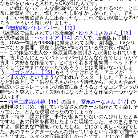
なものをひゅっと入れたらOKが出たんです。
「この歳になってこんな根源的なダメ出しをされるのか」と非
常に衝撃的でした。悔しかったし恥ずかしかったです。でも、
「すごい音響監督さんに出会ったな。これで良い現場になるだ
ろう」そういう感じがしました。
■
『機動警察パトレイバー』【12】
《練馬区で活動されている漫画家・
ゆうきまさみさん【13】
が原作者集団・
ヘッドギア【14】
の1人で、漫画版も手掛け
る。OVA一作目が1988年に発売されて以降、劇場版、TVシリ
ーズなどを展開。現在も新作が作られている息の長い作品》
——
この作品の主人公・篠原遊馬を古川さんが演じられていま
す。古川さんにとってパトレイバーはどんな存在でしょうか？
古川
：大好きな作品です。とにかく若き才能集団・ヘッドギア
なくしては生まれなかったであろうことは間違いないでしょ
う。
『ガンダム』【15】
もそうですけれども、アニメが「テ
レビまんが」というような言われ方でスタートした『アトム』
など対象として子供が見るものという時代から、大人も含めた
幅広いジェネレーションの鑑賞に耐えうるようなコンテンツの
時代へと突入していく先駆けになったような作品の一つかなと
思います。
——
特車二課第2小隊【16】
の面々、
冨永みーなさん【17】
の
泉野明をはじめ、演じている皆さんのチーム感がとても楽しそ
うでした。どんな現場だったのでしょうか。
古川
：特車二課の日常、事件が起きていないのんびりしたとき
ですね、あの日常を再現したような現場でした。そのまんまで
すよ。個性的な声優揃いでしたしね。とにかく楽しい収録でし
た。あのキャラクターがみんな揃っているという印象で面白か
ったですね。スタジオ収録は楽しかったです。 とにかく個性