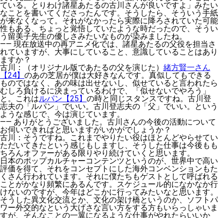
ている。とりわけ諸星あたるの古川さんが良いですよ」みたい
なことを書いてくださったんです。そうしたら、そういう手紙
が来なくなって。それがなかったら実際に降ろされていた可能
性もある、ちょっと覚悟していたような時だったので、そうい
う留美子先生の優しさみたいなものが染みましたね。
——
現在放送中の再アニメ化では、諸星あたるの父役を担当さ
れていますが、大事にしていること、意識していることはあり
ますか？
古川
：（オリジナル版であたるの父を演じた）
緒方賢一さん
【24】
のあの芝居が僕は大好きなんです。真似してもできる
ものではなく、あの味は出せないし、似せていると言われたら
むしろ負けるに決まっているわけで、「似せないでやろう」
と。これは
ルパン【25】
の時と同じスタンスですね。古川登
志夫の「ルパン」でいい。古川登志夫の「父」でいい。という
ような感じで、今は演じています。
——
ありがとうございました。古川さんの今後の活動について
お伺いできればと思いますがいかがでしょうか？
古川
：そうですね。これまでやりたい役はほとんどやらせてい
ただいてきたという感じもしますし、そうした仕事は今後もも
ちろんオファーがある限りやり続けていくと思います。
日本のポップカルチャーコンテンツというのが、世界中で高い
評価を得て、それをコンセプトにした海外コンベンションもた
くさん行われています。それに僕たちもゲストとして呼ばれる
ことがかなり頻繁にあるんです。スケジュール的になかなか行
けないのですが、今年はどこかに行ってみたいなと思います。
そうした異文化交流とか、文化の架け橋というのか、ソフトパ
ワー外交的なという大げさな言い方をする方もいらっしゃいま
すが、そんなことの一翼になるような仕事がやれたらいいか