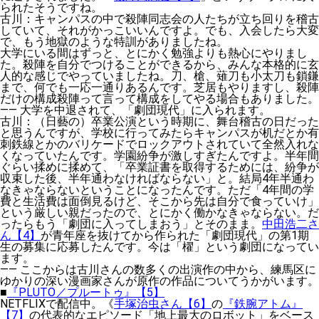
られたそうですね。
古川
：キャンパスの中で殺陣同志会の人たちが立ち回りを稽古
していて、それがかっこいいんですよ。でも、入会したら大変
で、もう地獄のような特訓がありましたね。
大学にいる間はずっと、とにかく勉強よりも熱心にやりまし
た。殺陣を自分でつけることができるから、みんな本格的に玄
人的な感じでやっていましたね。刀、槍、薙刀も小太刀も鎖鎌
まで、何でも一応一通りあるんです。芝居もやりますし、殺陣
だけの構成殺陣って言って構成をしてやる場合もありました。
——
大学を中退されて、「劇団現代」に入られます。
古川
：（日藝の）卒業公演という時期に、舞台稽古の日だった
と思うんですが、学校に行ってみたらキャンパスが机だとか有
刺鉄線とかのバリケードでロックアウトされていて全然入れな
くなっていたんです。学園紛争が激しすぎたんですよ。半年間
ぐらい揉めに揉めて、「卒業証書を取得するためには、紛争が
収束した後、半年通わなければならない」と。結局4年半通わ
なきゃならないということになったんです。ただ「4年間の学
費と生活費は面倒見るけど、そこから先は自分で食っていけ」
という厳しい親だったので、とにかく働かなきゃならない。だ
ったらもう「劇団に入ってしまおう」とそのまま。
中田浩二さ
ん【4】
が青年座を抜けてから作られた「劇団現代」の第1期
生の募集に応募したんです。今は「櫂」という劇団になってい
ます。
——
ここからは古川さんの数多くの出演作の中から、練馬区に
ゆかりの深い漫画家さんが原作の作品についてうかがいます。
■
『PLUTO／プルートゥ』【5】
NETFLIXで配信中。《
手塚治虫さん【6】
の
『鉄腕アトム』
【7】
の代表的なエピソード「地上最大のロボット」をベース