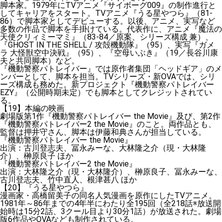
脚本家。1979年にTVアニメ『サイボーグ009』の制作進行と
してキャリアをスタート。TVアニメ『うる星やつら』（81-
86）で脚本家としてデビューする。以後、アニメ、実写など
多数の作品で脚本を手掛けている。代表作に、アニメ『魔法の
天使クリィミーマミ』（83-84／原案、シリーズ構成 兼）、
『GHOST IN THE SHELL / 攻殻機動隊』（95）、実写『ガメ
ラ 大怪獣空中決戦』（95）、『空母いぶき』（19／長谷川康
夫と共同脚本）など。
『機動警察パトレイバー』では原作者集団「ヘッドギア」のメ
ンバーとして、脚本を担当。TVシリーズ・新OVAでは、シリ
ーズ構成も務めた。新プロジェクト『機動警察パトレイバー
EZY』（公開時期未定）でも脚本としてクレジットされてい
る。
【19】本編の映画
劇場版第1作『機動警察パトレイバー the Movie』及び、第2作
『機動警察パトレイバー2 the Movie』のこと。両作品とも、
監督は押井守さん、脚本は伊藤和典さんが担当している。
『機動警察パトレイバー the Movie』
出演：古川登志夫、冨永みーな、大林隆之介（現・大林隆
介）、榊原良子 ほか
『機動警察パトレイバー2 the Movie』
出演：大林隆之介（現・大林隆介）、榊原良子、冨永みーな、
古川登志夫、竹中直人、根津甚八 ほか
【20】『うる星やつら』
漫画家・高橋留美子の同名人気漫画を原作にしたTVアニメ。
1981年～86年までの4年半にわたり全195回（全218話※放送開
始時は15分2話、3クール目より30分1話）が放送された。劇場
版6作品やOVAなども制作されている。