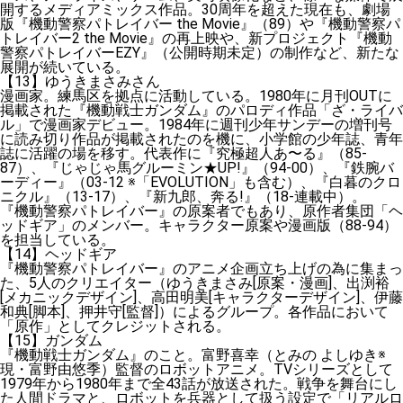
開するメディアミックス作品。30周年を超えた現在も、劇場
版『機動警察パトレイバー the Movie』（89）や『機動警察パ
トレイバー2 the Movie』の再上映や、新プロジェクト『機動
警察パトレイバーEZY』（公開時期未定）の制作など、新たな
展開が続いている。
【13】ゆうきまさみさん
漫画家。練馬区を拠点に活動している。1980年に月刊OUTに
掲載された『機動戦士ガンダム』のパロディ作品「ざ・ライバ
ル」で漫画家デビュー。1984年に週刊少年サンデーの増刊号
に読み切り作品が掲載されたのを機に、小学館の少年誌、青年
誌に活躍の場を移す。代表作に『究極超人あ〜る』（85-
87）、『じゃじゃ馬グルーミン★UP!』（94-00）、『鉄腕バ
ーディー』（03-12 ※「EVOLUTION」も含む）、『白暮のクロ
ニクル』（13-17）、『新九郎、奔る!』（18-連載中）。
『機動警察パトレイバー』の原案者でもあり、原作者集団「ヘ
ッドギア」のメンバー。キャラクター原案や漫画版（88-94）
を担当している。
【14】ヘッドギア
『機動警察パトレイバー』のアニメ企画立ち上げの為に集まっ
た、5人のクリエイター（ゆうきまさみ[原案・漫画]、出渕裕
[メカニックデザイン]、高田明美[キャラクターデザイン]、伊藤
和典[脚本]、押井守[監督]）によるグループ。各作品において
「原作」としてクレジットされる。
【15】ガンダム
『機動戦士ガンダム』のこと。富野喜幸（とみの よしゆき※
現・富野由悠季）監督のロボットアニメ。TVシリーズとして
1979年から1980年まで全43話が放送された。戦争を舞台にし
た人間ドラマと、ロボットを兵器として扱う設定で「リアルロ