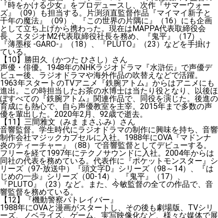
『時をかける少女』をプロデュースし、次作『サマーウォー
ズ』（09）も担当する。片渕須直監督作品『マイマイ新子と
千年の魔法』（09）、『この世界の片隅に』（16）にも企画
として立ち上げから携わった。現在はMAPPA代表取締役会
長、スタジオM2代表取締役社長を務め、『鬼平』（17）、
『薄墨桜 -GARO-』（18）、『PLUTO』（23）などを手掛け
ている。
【10】勝田久（かつた ひさし）さん
声優・俳優。1948年のNHKラジオドラマ『水滸伝』で声優デ
ビュー後、ラジオドラマや海外作品の吹替えなどで活躍。
1963年スタートのTVアニメ『鉄腕アトム』からはアニメにも
進出。この時担当したお茶の水博士は当たり役となり、以後ほ
ぼすべての『鉄腕アトム』関連作品で、同役を演じた。後進の
育成にも熱心で、自ら声優教室を主宰。2015年まで多数の声
優を輩出した。2020年2月、92歳で逝去。
【11】三間雅文（みま まさふみ）さん
音響監督。学生時代にラジオドラマの制作に興味を持ち、音響
制作会社マジックカプセルに入社。1988年にOVA『マドンナ
炎のティーチャー』（88）で音響監督としてデビューする。
フリーを経て1997年にテクノサウンドに入社。2004年からは
同社の代表を務めている。代表作に『ポケットモンスター』シ
リーズ（97-放送中）『頭文字D』シリーズ（98～14）、『は
じめの一歩』シリーズ（00-14）、『鬼平』（17）、
『PLUTO』（23）など。また、今敏監督の全ての作品で、音
響監督を務めている。
【12】『機動警察パトレイバー』
1988年にOVAと漫画がスタートし、その後も劇場版、TVシリ
ーズ、ノベライズ、ゲーム、実写映像化など、様々な媒体で展