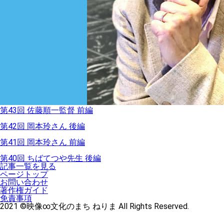
第43回 佐藤順一監督 前編
第42回 岡本玲さん 後編
第41回 岡本玲さん 前編
第40回 ちばてつや先生 後編
記事一覧を見る
ページトップ
お問い合わせ
著作権ガイド
免責事項
2021 ©映像∞文化のまち ねりま All Rights Reserved.