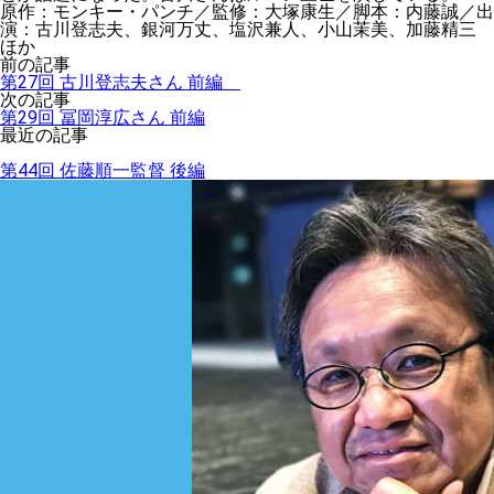
原作：モンキー・パンチ／監修：大塚康生／脚本：内藤誠／出
演：古川登志夫、銀河万丈、塩沢兼人、小山茉美、加藤精三
ほか
前の記事
第27回 古川登志夫さん 前編
次の記事
第29回 冨岡淳広さん 前編
最近の記事
第44回 佐藤順一監督 後編