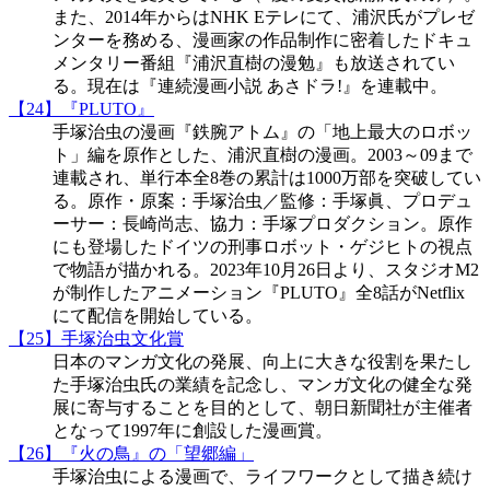
また、2014年からはNHK Eテレにて、浦沢氏がプレゼ
ンターを務める、漫画家の作品制作に密着したドキュ
メンタリー番組『浦沢直樹の漫勉』も放送されてい
る。現在は『連続漫画小説 あさドラ!』を連載中。
【24】『PLUTO』
手塚治虫の漫画『鉄腕アトム』の「地上最大のロボッ
ト」編を原作とした、浦沢直樹の漫画。2003～09まで
連載され、単行本全8巻の累計は1000万部を突破してい
る。原作・原案：手塚治虫／監修：手塚眞、プロデュ
ーサー：長崎尚志、協力：手塚プロダクション。原作
にも登場したドイツの刑事ロボット・ゲジヒトの視点
で物語が描かれる。2023年10月26日より、スタジオM2
が制作したアニメーション『PLUTO』全8話がNetflix
にて配信を開始している。
【25】手塚治虫文化賞
日本のマンガ文化の発展、向上に大きな役割を果たし
た手塚治虫氏の業績を記念し、マンガ文化の健全な発
展に寄与することを目的として、朝日新聞社が主催者
となって1997年に創設した漫画賞。
【26】『火の鳥』の「望郷編」
手塚治虫による漫画で、ライフワークとして描き続け