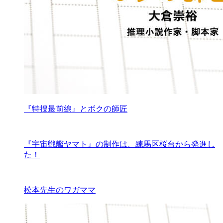
『特捜最前線』とボクの師匠
『宇宙戦艦ヤマト』の制作は、練馬区桜台から発進し
た！
松本先生のワガママ