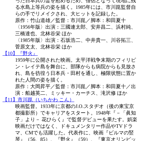
った日本兵の霊を慰めるため、僧侶となって現地に残
る水島上等兵の姿を描く。1985年には、市川崑監督自
らの手でリメイクされ、大ヒットを記録した。
原作：竹山道雄／監督：市川崑／脚本：和田夏十
〈1956年版〉出演：三國連太郎、安井昌二、浜村純、
三橋達也、北林谷栄 ほか
〈1985年版〉出演：石坂浩二、中井貴一、川谷拓三、
菅原文太、北林谷栄 ほか
【10】『野火』
1959年に公開された映画。太平洋戦争末期のフィリピ
ン・レイテ島を舞台に、部隊からも病院からも見放さ
れ、島を彷徨う日本兵・田村を通し、極限状態に置か
れた人間の姿を描く。
原作：大岡昇平／監督：市川崑／脚本：和田夏十／出
演：船越英二、ミッキー・カーチス、滝沢修 ほか
【11】市川崑（いちかわ こん）
映画監督。1933年に京都のJ.O.スタヂオ（後の東宝京
都撮影所）でキャリアをスタート。1948年『－「眞知
子」より－ 花ひらく』で監督デビューを果たす。娯楽
映画だけではなく、ドキュメンタリー作品やTVドラ
マ、CMでも活躍した。代表作に、映画『ビルマの竪
琴』（56、85）、『野火』（59）、『東京オリンピッ