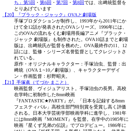
ち」第5回
・
第6回
・
第7回
・
第8回
では、出﨑統監督を
とりあげています
【20】『ブラック・ジャック』OVAと劇場版
手塚プロダクションが制作し、1993年から2011年にか
けて全12話が発表されたOVAシリーズ。1996年には、
このOVAの流れをくむ劇場用長編アニメ『ブラック・
ジャック 劇場版』も制作された。OVA10話までと劇場
版は、出﨑統氏が監督を務めた。OVA最終作の11、12
話には、監修・シリーズ名誉監督としてクレジットさ
れている。
原作・オリジナルキャラクター：手塚治虫、監督：出
﨑統（OVA１~10／劇場版）、キャラクターデザイ
ン・作画監督：杉野昭夫。
【21】手塚眞（てづか まこと）
映画監督、ヴィジュアリスト。手塚治虫の長男。高校
在学時に初制作した8mm映画
『FANTASTIC★PARTY』が、「日本を記録する8mm
フェスティバル」高校生部門特別賞を受賞し高く評価
される。日本大学芸術学部映画学科に進学し、1981年
には8mm映画『MOMENT』を監督。在学中の1985年に
映画『星くず兄弟の伝説』でプロデビュー。1986年に