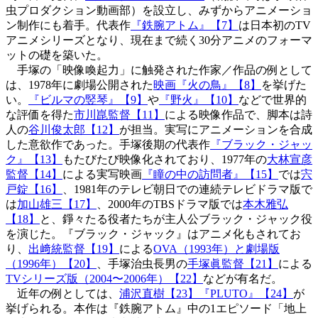
虫プロダクション動画部）を設立し、みずからアニメーショ
ン制作にも着手。代表作
『鉄腕アトム』【7】
は日本初のTV
アニメシリーズとなり、現在まで続く30分アニメのフォーマ
ットの礎を築いた。
手塚の「映像喚起力」に触発された作家／作品の例として
は、1978年に劇場公開された
映画『火の鳥』【8】
を挙げた
い。
『ビルマの竪琴』【9】
や
『野火』【10】
などで世界的
な評価を得た
市川崑監督【11】
による映像作品で、脚本は詩
人の
谷川俊太郎【12】
が担当。実写にアニメーションを合成
した意欲作であった。手塚後期の代表作
『ブラック・ジャッ
ク』【13】
もたびたび映像化されており、1977年の
大林宣彦
監督【14】
による実写映画
『瞳の中の訪問者』【15】
では
宍
戸錠【16】
、1981年のテレビ朝日での連続テレビドラマ版で
は
加山雄三【17】
、2000年のTBSドラマ版では
本木雅弘
【18】
と、錚々たる役者たちが主人公ブラック・ジャック役
を演じた。『ブラック・ジャック』はアニメ化もされてお
り、
出﨑統監督【19】
による
OVA（1993年）と劇場版
（1996年）【20】
、手塚治虫長男の
手塚眞監督【21】
による
TVシリーズ版（2004〜2006年）【22】
などが有名だ。
近年の例としては、
浦沢直樹【23】
『PLUTO』【24】
が
挙げられる。本作は『鉄腕アトム』中の1エピソード「地上