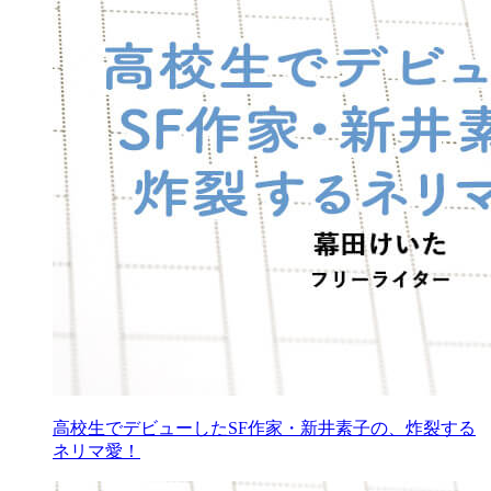
高校生でデビューしたSF作家・新井素子の、炸裂する
ネリマ愛！