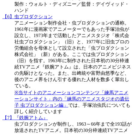
製作：ウォルト・ディズニー／監督：デイヴィッド・
ハンド
【6】虫プロダクション
アニメーション制作会社・虫プロダクションの通称。
1961年に漫画家でアニメーターでもあった手塚治虫が
設立し、1973年まで活動したアニメスタジオ「株式会
社虫プロダクション」（旧）と、1977年に旧虫プロの
労働組合を母体として設立された「虫プロダクション
株式会社」（新）がある。ここでは虫プロダクション
（旧）を指す。1963年に制作された日本初の30分枠連
続TVアニメ『鉄腕アトム』は、日本のアニメビジネス
の先駆けとなった。また、出﨑統や富野由悠季など、
後のアニメ界をけん引する優れた人材を数多く輩出し
ている。
※当サイトのアニメーションコンテンツ「練馬アニメ
ーションサイト」内の
「練馬のアニメスタジオの遺伝
子 虫プロダクション編」
では、手塚治虫氏についても
詳しく紹介しています
【7】『鉄腕アトム』
虫プロダクションが制作し、1963～66年まで全193話が
放送されたTVアニメ。日本初の30分枠連続TVアニメ