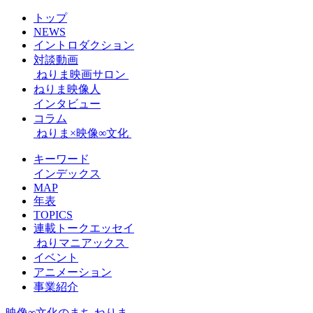
トップ
NEWS
イントロダクション
対談動画
ねりま映画サロン
ねりま映像人
インタビュー
コラム
ねりま×映像∞文化
キーワード
インデックス
MAP
年表
TOPICS
連載トークエッセイ
ねりマニアックス
イベント
アニメーション
事業紹介
映像∞文化のまち ねりま