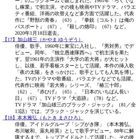
ー」のニックネームで親しまれた。1961年『ろくでな
し稼業』で初主演。その後も映画やTVドラマ、バラエ
ティ番組、洋画の吹替えなど多方面で活躍した。代表
作に『野獣の青春』（63）、『拳銃（コルト）は俺の
パスポート』（67）、『殺しの烙印』（67）など。
2020年1月18日逝去。
【17】加山雄三（かやま ゆうぞう）
俳優、歌手。1960年に東宝に入社し、『男対男』でデ
ビュー。同年、『独立愚連隊西へ』で初主演を果た
す。翌1961年の主演作『大学の若大将』が大ヒット
し、以後、若手看板スターとして活躍。本作の挿入歌
「夜の太陽」をきっかけに、歌手としても人気を博し
た。TVのドラマや歌番組、バラエティなどでも活躍。
代表作に映画『若大将』シリーズ、『椿三十郎』
（62）、『赤ひげ』（65）、『日本のいちばん長い
日』（67）、TVドラマ『大追跡』（78）など。
TVドラマ『加山雄三のブラック・ジャック』（81／全
13話）では、ブラック・ジャックを演じている。
【18】本木雅弘（もとき まさひろ）
俳優。アイドルグループ「シブがき隊」（本木雅弘、
布川敏和、薬丸裕英）として歌手デビュー。88年に解
隊するまで、トップアイドルとして活躍した。その後