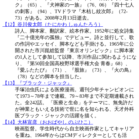
ク』（65）、『犬神家の一族』（76、06）『四十七人
の刺客』（94）、TVドラマ『木枯し紋次郎』（72-
73）がある。2008年2月13日逝去。
【12】谷川俊太郎（たにかわ しゅんたろう）
詩人、脚本家、翻訳家、絵本作家。1952年に処女詩集
『二十億光年の孤独』でデビュー。詩と並行して、歌
の作詞やエッセイ、脚本なども手掛ける。1965年に公
開された市川崑総監督『東京オリンピック』に脚本家
の1人として参加して以降、市川作品に関わるようにな
り、『第50回全国高校野球選手権大会 青春』68）、
『愛ふたたび』（71）、『股旅』（73）、『火の鳥』
（78）などの脚本を担当した。
【13】『ブラック・ジャック』
手塚治虫氏による医療漫画。週刊少年チャンピオンに
て1973～78年まで連載、79～83年まで不定期連載され
た。全242話。 「医療と生命」をテーマに、無免許だ
が神業ともいえる技術で世に名を知られる、天才外科
医ブラック・ジャックの活躍を描く。
【14】大林宣彦（おおばやし のぶひこ）
映画監督。学生時代から自主映画作家としてキャリア
を重ね、1964年からはCMディレクターとしても活