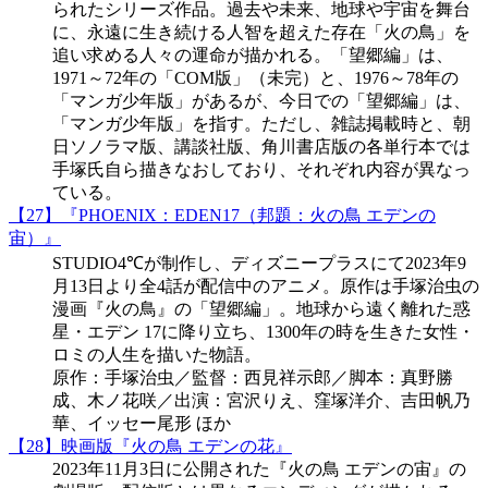
られたシリーズ作品。過去や未来、地球や宇宙を舞台
に、永遠に生き続ける人智を超えた存在「火の鳥」を
追い求める人々の運命が描かれる。「望郷編」は、
1971～72年の「COM版」（未完）と、1976～78年の
「マンガ少年版」があるが、今日での「望郷編」は、
「マンガ少年版」を指す。ただし、雑誌掲載時と、朝
日ソノラマ版、講談社版、角川書店版の各単行本では
手塚氏自ら描きなおしており、それぞれ内容が異なっ
ている。
【27】『PHOENIX：EDEN17（邦題：火の鳥 エデンの
宙）』
STUDIO4℃が制作し、ディズニープラスにて2023年9
月13日より全4話が配信中のアニメ。原作は手塚治虫の
漫画『火の鳥』の「望郷編」。地球から遠く離れた惑
星・エデン 17に降り立ち、1300年の時を生きた女性・
ロミの人生を描いた物語。
原作：手塚治虫／監督：西見祥示郎／脚本：真野勝
成、木ノ花咲／出演：宮沢りえ、窪塚洋介、吉田帆乃
華、イッセー尾形 ほか
【28】映画版『火の鳥 エデンの花』
2023年11月3日に公開された『火の鳥 エデンの宙』の