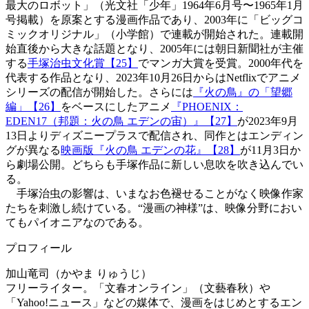
最大のロボット」（光文社「少年」1964年6月号〜1965年1月
号掲載）を原案とする漫画作品であり、2003年に「ビッグコ
ミックオリジナル」（小学館）で連載が開始された。連載開
始直後から大きな話題となり、2005年には朝日新聞社が主催
する
手塚治虫文化賞【25】
でマンガ大賞を受賞。2000年代を
代表する作品となり、2023年10月26日からはNetflixでアニメ
シリーズの配信が開始した。さらには
『火の鳥』の「望郷
編」【26】
をベースにしたアニメ
『PHOENIX：
EDEN17（邦題：火の鳥 エデンの宙）』【27】
が2023年9月
13日よりディズニープラスで配信され、同作とはエンディン
グが異なる
映画版『火の鳥 エデンの花』【28】
が11月3日か
ら劇場公開。どちらも手塚作品に新しい息吹を吹き込んでい
る。
手塚治虫の影響は、いまなお色褪せることがなく映像作家
たちを刺激し続けている。“漫画の神様”は、映像分野におい
てもパイオニアなのである。
プロフィール
加山竜司（かやま りゅうじ）
フリーライター。「文春オンライン」（文藝春秋）や
「Yahoo!ニュース」などの媒体で、漫画をはじめとするエン