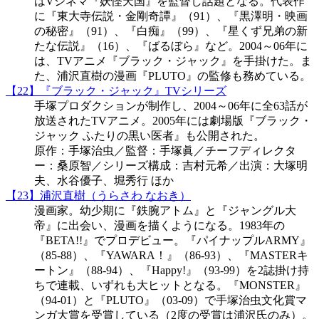
はVシネマ『妖怪天国』を監督し話題となる。代表作
に『東大寺伝説・金剛奇譚』（91）、『黒澤明・映画
の秘密』（91）、『白痴』（99）、『星くず兄弟の新
たな伝説』（16）、『ばるぼら』など。2004～06年に
は、TVアニメ『ブラック・ジャック』を手掛けた。ま
た、浦沢直樹の漫画『PLUTO』の監修も務めている。
【22】『ブラック・ジャック』TVシリーズ
手塚プロダクションが制作し、2004～06年に全63話が
放送されたTVアニメ。2005年には劇場版『ブラック・
ジャック ふたりの黒い医者』も公開された。
原作：手塚治虫／監督：手塚眞／チーフディレクタ
ー：桑原智／シリーズ構成：吉村元希／出演：大塚明
夫、水谷優子、堀秀行 ほか
【23】浦沢直樹（うらさわ なおき）
漫画家。幼少期に『鉄腕アトム』と『ジャングル大
帝』に出会い、漫画を描くようになる。1983年の
『BETA!!』でプロデビュー。『パイナップルARMY』
（85-88）、『YAWARA！』（86-93）、『MASTERキ
ートン』（88-94）、『Happy!』（93-99）を2誌掛け持
ちで連載、いずれも大ヒットとなる。『MONSTER』
（94-01）と『PLUTO』（03-09）で手塚治虫文化賞マ
ンガ大賞を受賞している（2度の受賞は浦沢氏のみ）。