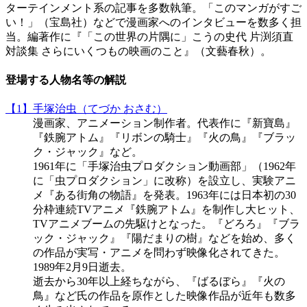
ターテインメント系の記事を多数執筆。「このマンガがすご
い！」（宝島社）などで漫画家へのインタビューを数多く担
当。編著作に『「この世界の片隅に」こうの史代 片渕須直
対談集 さらにいくつもの映画のこと』（文藝春秋）。
登場する人物名等の解説
【1】手塚治虫（てづか おさむ）
漫画家、アニメーション制作者。代表作に『新寶島』
『鉄腕アトム』『リボンの騎士』『火の鳥』『ブラッ
ク・ジャック』など。
1961年に「手塚治虫プロダクション動画部」（1962年
に「虫プロダクション」に改称）を設立し、実験アニ
メ『ある街角の物語』を発表。1963年には日本初の30
分枠連続TVアニメ『鉄腕アトム』を制作し大ヒット、
TVアニメブームの先駆けとなった。『どろろ』『ブラ
ック・ジャック』『陽だまりの樹』などを始め、多く
の作品が実写・アニメを問わず映像化されてきた。
1989年2月9日逝去。
逝去から30年以上経ちながら、『ばるぼら』『火の
鳥』など氏の作品を原作とした映像作品が近年も数多