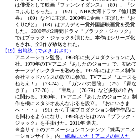
は俳優として映画『ファンシイダンス』（89）、『シ
コふんじゃった。』（92）、NHK大河ドラマ『徳川慶
喜』（89）などに主演。2009年に企画・主演した『お
くりびと』（08）はアカデミー賞外国語映画賞を受賞
した。 2000年の2時間ドラマ『ブラック・ジャック』
ではブラック・ジャックを演じた。本作はシリーズ化
もされ、全3作が放送された。
【19】出﨑統（でざき おさむ）
アニメーション監督。1963年に虫プロダクションに入
社。1970年のTVアニメ『あしたのジョー』で、初めて
チーフディレクターを務める。1972年にはアニメ制作
会社マッドハウスの設立に参加。TVアニメ『エースを
ねらえ！』（73-74）、『ガンバの冒険』（75）『家な
き子』（77-78）、『宝島』（78-79）など多数の作品
に関わる。1980年、TVアニメ『あしたのジョー２』制
作を機にスタジオあんなぷるを設立。『おにいさま
へ・・・』（91）から手塚プロダクション制作作品に
も関わるようになり、1993年からはOVA『ブラック・
ジャック』を手掛けた。2011年 逝去。
※当サイトのアニメーションコンテンツ「練馬アニメ
ーションサイト」内
「練馬にいた！アニメの巨人た