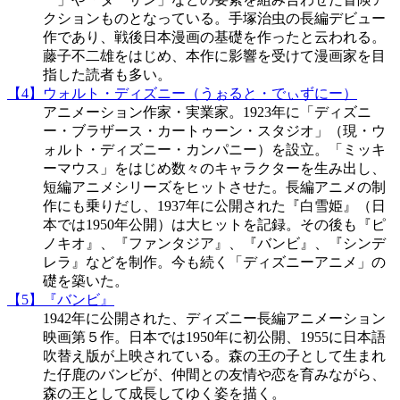
クションものとなっている。手塚治虫の長編デビュー
作であり、戦後日本漫画の基礎を作ったと云われる。
藤子不二雄をはじめ、本作に影響を受けて漫画家を目
指した読者も多い。
【4】ウォルト・ディズニー（うぉると・でぃずにー）
アニメーション作家・実業家。1923年に「ディズニ
ー・ブラザース・カートゥーン・スタジオ」（現・ウ
ォルト・ディズニー・カンパニー）を設立。「ミッキ
ーマウス」をはじめ数々のキャラクターを生み出し、
短編アニメシリーズをヒットさせた。長編アニメの制
作にも乗りだし、1937年に公開された『白雪姫』（日
本では1950年公開）は大ヒットを記録。その後も『ピ
ノキオ』、『ファンタジア』、『バンビ』、『シンデ
レラ』などを制作。今も続く「ディズニーアニメ」の
礎を築いた。
【5】『バンビ』
1942年に公開された、ディズニー長編アニメーション
映画第５作。日本では1950年に初公開、1955に日本語
吹替え版が上映されている。森の王の子として生まれ
た仔鹿のバンビが、仲間との友情や恋を育みながら、
森の王として成長してゆく姿を描く。