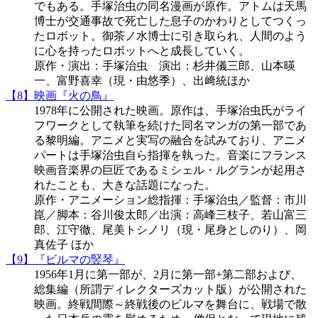
でもある。手塚治虫の同名漫画が原作。アトムは天馬
博士が交通事故で死亡した息子のかわりとしてつくっ
たロボット。御茶ノ水博士に引き取られ、人間のよう
に心を持ったロボットへと成長していく。
原作・演出：手塚治虫 演出：杉井儀三郎、山本暎
一、富野喜幸（現・由悠季）、出﨑統ほか
【8】映画『火の鳥』
1978年に公開された映画。原作は、手塚治虫氏がライ
フワークとして執筆を続けた同名マンガの第一部であ
る黎明編。アニメと実写の融合を試みており、アニメ
パートは手塚治虫自ら指揮を執った。音楽にフランス
映画音楽界の巨匠であるミシェル・ルグランが起用さ
れたことも、大きな話題になった。
原作・アニメーション総指揮：手塚治虫／監督：市川
崑／脚本：谷川俊太郎／出演：高峰三枝子、若山富三
郎、江守徹、尾美トシノリ（現・尾身としのり）、岡
真佐子 ほか
【9】『ビルマの竪琴』
1956年1月に第一部が、2月に第一部+第二部および、
総集編（所謂ディレクターズカット版）が公開された
映画。終戦間際～終戦後のビルマを舞台に、戦場で散