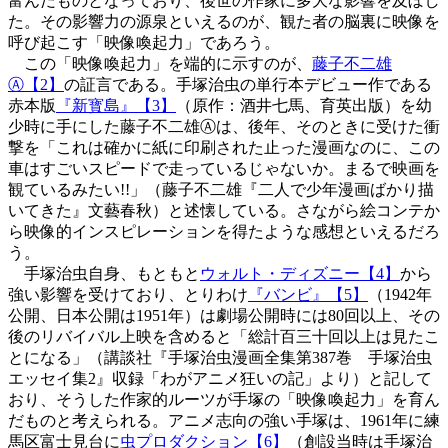
富んだものとなっており、後世の作家に多大な影響を及ぼし
た。その影響力の源泉といえるのが、観た者の脳裏に映像を
呼び起こす「映像喚起力」であろう。
この「映像喚起力」を端的に示すのが、
藤子不二雄
Ⓐ【2】
の証言である。手塚治虫の単行本デビュー作である
赤本版
『新寳島』【3】
（原作：酒井七馬、育英出版）を幼
少時に手にした藤子不二雄Ⓐは、後年、そのときに受けた衝
撃を「これは確かに紙に印刷された止った漫画なのに、この
車はすごいスピードで走っているじゃないか。まるで映画を
観ているみたい!!」（藤子不二雄『二人で少年漫画ばかり描
いてきた』文藝春秋）と述懐している。さながら絵コンテか
ら映像的インスピレーションを得たような感想といえるだろ
う。
手塚治虫自身、もともと
ウォルト・ディズニー【4】
から
強い影響を受けており、とりわけ
『バンビ』【5】
（1942年
公開、日本公開は1951年）は劇場公開時には80回以上、その
後のリバイバル上映を含めると「総計百三十回以上は見たこ
とになる」（講談社『手塚治虫漫画全集第387巻 手塚治虫
エッセイ集2』収録「わがアニメ狂いの記」より）と記して
おり、そうした作家的ルーツが手塚の「映像喚起力」を育ん
だものと考えられる。アニメ志向の強い手塚は、1961年に練
馬区富士見台に
虫プロダクション【6】
（創設当時は手塚治