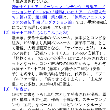
く生み出されている。
※当サイトのアニメーションコンテンツ「練馬アニメ
ーションサイト」内の
「練馬にいた！アニメの巨人た
ち」第21回
、
第22回
、
第23回
と、
「練馬のアニメスタ
ジオの遺伝子 虫プロダクション編」
では、手塚治虫氏
についても詳しく紹介しています
【2】藤子不二雄Ⓐ（ふじこふじおⒶ）
漫画家。安孫子素雄のペンネーム。藤本弘とコンビを
組み、1953年より共同ペンネーム「藤子不二雄」とし
て活躍、人気漫画家となる。『オバケのQ太郎』（64-
76／共作）『忍者ハットリくん』（64-68／安孫子）、
『怪物くん』（65-69／安孫子）はアニメ化もされ大ヒ
ットとなった。コンビ解消後の1988年からは、それぞ
れ藤子・F・不二雄（藤本）／藤子不二雄Ⓐ（安孫
子）を名乗り、執筆活動を続けた。代表作に、『プロ
ゴルファー猿』、『笑ゥせぇるすまん』、『まんが
道』など多数。2022年4月6日逝去。
【3】『新寳島』
1947年に書き下ろし単行本として発表された漫画。原
作・構成：酒井七馬、作画：手塚治虫。スチーブンソ
ンの「宝島」をベースに、「ロビンソン・クルーソ
ー」や「ターザン」などの要素を組み合わせた冒険ア