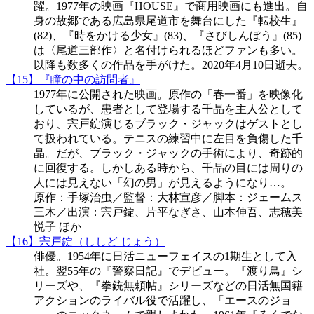
躍。1977年の映画『HOUSE』で商用映画にも進出。自
身の故郷である広島県尾道市を舞台にした『転校生』
(82)、『時をかける少女』(83)、『さびしんぼう』(85)
は〈尾道三部作〉と名付けられるほどファンも多い。
以降も数多くの作品を手がけた。2020年4月10日逝去。
【15】『瞳の中の訪問者』
1977年に公開された映画。原作の「春一番」を映像化
しているが、患者として登場する千晶を主人公として
おり、宍戸錠演じるブラック・ジャックはゲストとし
て扱われている。テニスの練習中に左目を負傷した千
晶。だが、ブラック・ジャックの手術により、奇跡的
に回復する。しかしある時から、千晶の目には周りの
人には見えない「幻の男」が見えるようになり…。
原作：手塚治虫／監督：大林宣彦／脚本：ジェームス
三木／出演：宍戸錠、片平なぎさ、山本伸吾、志穂美
悦子 ほか
【16】宍戸錠（ししど じょう）
俳優。1954年に日活ニューフェイスの1期生として入
社。翌55年の『警察日記』でデビュー。『渡り鳥』シ
リーズや、『拳銃無頼帖』シリーズなどの日活無国籍
アクションのライバル役で活躍し、「エースのジョ