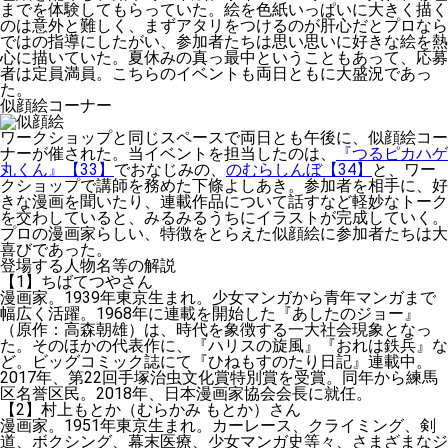
までを体験してもらっていた。絵を色紙いっぱいに大きく描く
のは意外と難しく、まずアタリをつけるのが肝心だとプロなら
ではの指導にしたがい、参加者たちは思い思いに好きな絵を熱
心に描いていた。夏休みの真っ最中ということもあって、応募
者は定員満員。こちらのイベントも両日ともに大盛況であっ
た。
似顔絵コーナー
ワークショップと同じスペースで両日とも午後に、似顔絵コー
ナーが催された。当イベントを担当したのは、
『つるピカハゲ
丸くん』【33】
でおなじみの、
のむらしんぼ【34】
と、ワー
クショップで講師を務めた下條よしあき。参加者を相手に、好
きな漫画を聞いたり、連載作品について話すなど軽妙なトーク
を交わしていると、みるみるうちにイラストが完成していく。
プロの漫画家らしい、特徴をとらえた似顔絵に参加者たちは大
喜びであった。
登場する人物名等の解説
【1】ちばてつやさん
漫画家。1939年東京生まれ。少女マンガから青年マンガまで
幅広く活躍。1968年に連載を開始した『あしたのジョー』
（原作：高森朝雄）は、時代を象徴する一大社会現象となっ
た。そのほかの代表作に、『ハリスの旋風』『おれは鉄兵』な
ど。ビッグコミック誌にて『ひねもすのたり日記』連載中。
2017年、第22回手塚治虫文化賞特別賞を受賞。同年から練馬
区名誉区民。2018年、日本漫画家協会会長に就任。
【2】村上もとか（むらかみ もとか）さん
漫画家。1951年東京生まれ。カーレース、クライミング、剣
道、ボクシング、幕末医療、少女マンガ史等々、さまざまなジ