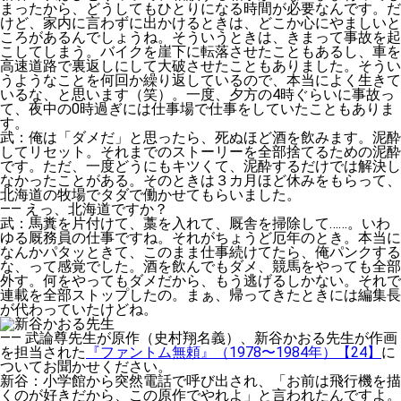
まったから、どうしてもひとりになる時間が必要なんです。だ
けど、家内に言わずに出かけるときは、どこか心にやましいと
ころがあるんでしょうね。そういうときは、きまって事故を起
こしてしまう。バイクを崖下に転落させたこともあるし、車を
高速道路で裏返しにして大破させたこともありました。そうい
うようなことを何回か繰り返しているので、本当によく生きて
いるな、と思います（笑）。一度、夕方の4時ぐらいに事故っ
て、夜中の0時過ぎには仕事場で仕事をしていたこともありま
す。
武
：俺は「ダメだ」と思ったら、死ぬほど酒を飲みます。泥酔
してリセット。それまでのストーリーを全部捨てるための泥酔
です。ただ、一度どうにもキツくて、泥酔するだけでは解決し
なかったことがある。そのときは３カ月ほど休みをもらって、
北海道の牧場でタダで働かせてもらいました。
——
えっ、北海道ですか？
武
：馬糞を片付けて、藁を入れて、厩舎を掃除して……。いわ
ゆる厩務員の仕事ですね。それがちょうど厄年のとき。本当に
なんかパタッときて、このまま仕事続けてたら、俺パンクする
な、って感覚でした。酒を飲んでもダメ、競馬をやっても全部
外す。何をやってもダメだから、もう逃げるしかない。それで
連載を全部ストップしたの。まぁ、帰ってきたときには編集長
が代わっていたけどね。
——
武論尊先生が原作（史村翔名義）、新谷かおる先生が作画
を担当された
『ファントム無頼』（1978〜1984年）【24】
に
ついてお聞かせください。
新谷
：小学館から突然電話で呼び出され、「お前は飛行機を描
くのが好きだから、この原作でやれよ」と言われたんですよ。