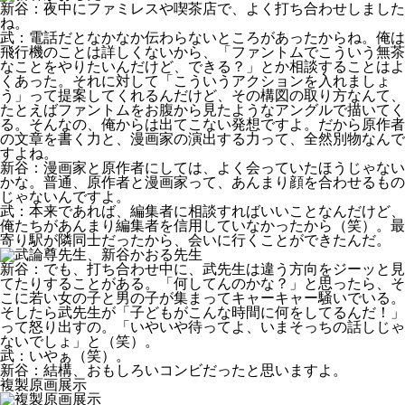
新谷
：夜中にファミレスや喫茶店で、よく打ち合わせしました
ね。
武
：電話だとなかなか伝わらないところがあったからね。俺は
飛行機のことは詳しくないから、「ファントムでこういう無茶
なことをやりたいんだけど、できる？」とか相談することはよ
くあった。それに対して「こういうアクションを入れましょ
う」って提案してくれるんだけど、その構図の取り方なんて、
たとえばファントムをお腹から見たようなアングルで描いてく
る。そんなの、俺からは出てこない発想ですよ。だから原作者
の文章を書く力と、漫画家の演出する力って、全然別物なんで
すよね。
新谷
：漫画家と原作者にしては、よく会っていたほうじゃない
かな。普通、原作者と漫画家って、あんまり顔を合わせるもの
じゃないんですよ。
武
：本来であれば、編集者に相談すればいいことなんだけど、
俺たちがあんまり編集者を信用していなかったから（笑）。最
寄り駅が隣同士だったから、会いに行くことができたんだ。
新谷
：でも、打ち合わせ中に、武先生は違う方向をジーッと見
てたりすることがある。「何してんのかな？」と思ったら、そ
こに若い女の子と男の子が集まってキャーキャー騒いでいる。
そしたら武先生が「子どもがこんな時間に何をしてるんだ！」
って怒り出すの。「いやいや待ってよ、いまそっちの話しじゃ
ないでしょ」と（笑）。
武
：いやぁ（笑）。
新谷
：結構、おもしろいコンビだったと思いますよ。
複製原画展示