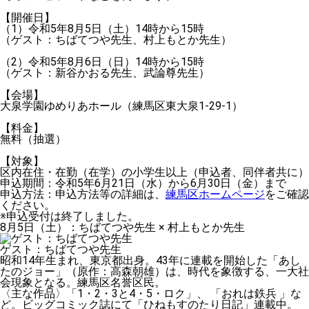
【開催日】
（1）令和5年8月5日（土）14時から15時
（ゲスト：ちばてつや先生、村上もとか先生）
（2）令和5年8月6日（日）14時から15時
（ゲスト：新谷かおる先生、武論尊先生）
【会場】
大泉学園ゆめりあホール（練馬区東大泉1-29-1）
【料金】
無料（抽選）
【対象】
区内在住・在勤（在学）の小学生以上（申込者、同伴者共に）
申込期間：令和5年6月21日（水）から6月30日（金）まで
申込方法：申込方法等の詳細は、
練馬区ホームページ
をご確認
ください。
※申込受付は終了しました。
8月5日（土）：ちばてつや先生 × 村上もとか先生
ゲスト：
ちばてつや先生
昭和14年生まれ、東京都出身。43年に連載を開始した「あし
たのジョー」（原作：高森朝雄）は、時代を象徴する、一大社
会現象となる。練馬区名誉区民。
〈主な作品〉「1・2・3と4・5・ロク」、 「おれは鉄兵 」な
ど。ビッグコミック誌にて「ひねもすのたり日記」連載中。