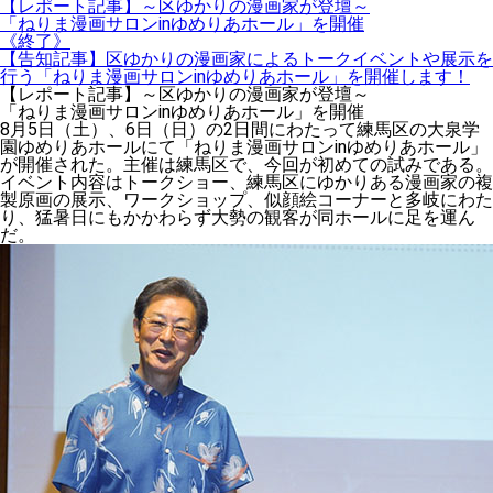
【レポート記事】～区ゆかりの漫画家が登壇～
「ねりま漫画サロンinゆめりあホール」を開催
《終了》
【告知記事】区ゆかりの漫画家によるトークイベントや展示を
行う「ねりま漫画サロンinゆめりあホール」を開催します！
【レポート記事】～区ゆかりの漫画家が登壇～
「ねりま漫画サロンinゆめりあホール」を開催
8月5日（土）、6日（日）の2日間にわたって練馬区の大泉学
園ゆめりあホールにて「ねりま漫画サロンinゆめりあホール」
が開催された。主催は練馬区で、今回が初めての試みである。
イベント内容はトークショー、練馬区にゆかりある漫画家の複
製原画の展示、ワークショップ、似顔絵コーナーと多岐にわた
り、猛暑日にもかかわらず大勢の観客が同ホールに足を運ん
だ。