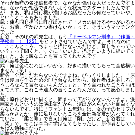
それが当時の名物編集者で、なかなか強引な人だったんですよ
ね。なかなか拒否できないような状況でスタートしたんです
が、まあ、私は飛行機が描けるお話だったら何だっていいや、
というところもありました。
武
：俺も同じ担当に呼び出されて「メカの描けるやつがいるか
ら、お前、何かひとつ書けないか」って。そういうマッチング
でした。
新谷
：その頃の武先生は、もう
『ドーベルマン刑事』（作画：
平松伸二）【25】
をヒットさせていたんですよ。それなのに
「ここんところ、ちょっと描けないんだけど、直しちゃってい
い？」って聞くと、すぐに「いいよ。描きたいように描いてく
れ」と、太っ腹なことを言ってくれたんです。
武
：俺は金になればいいから、好きに描いてもらって全然構い
ません（笑）。
新谷
：全然こだわらないんですよね。びっくりしました。「原
作は漫画を作るための叩き台なんだから、原作者はああしろこ
うしろなんて言わないもんだよ」と、そう言われたことをおぼ
えてます。これこそ達人の言うことなんだな、って感心しまし
た。
武
：原作どおりに描くと、固まって広がりがないんですよ。漫
画家さんというのは演出家だから、演出が入らないと面白くな
らないんです。特に『ファントム無頼』は、女の子のセリフの
柔らかさとか、俺に足りないところを全部新谷君が入れてくれ
ていた。「柔と剛」で言えば俺は「剛」だけど、新谷君は
「柔」で、そこは本当に学ばせてもらったし、原作者としてい
ちばん勉強になった。