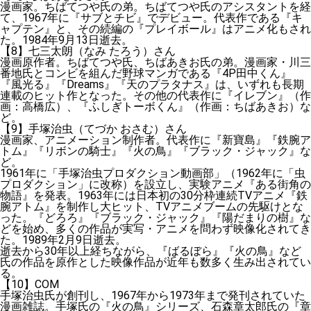
漫画家。ちばてつや氏の弟。ちばてつや氏のアシスタントを経
て、1967年に『サブとチビ』でデビュー。代表作である『キ
ャプテン』と、その続編の『プレイボール』はアニメ化もされ
た。1984年9月13日逝去。
【8】七三太朗（なみ たろう）さん
漫画原作者。ちばてつや氏、ちばあきお氏の弟。漫画家・川三
番地氏とコンビを組んだ野球マンガである『4P田中くん』
『風光る』『Dreams』『天のプラタナス』は、いずれも長期
連載のヒット作となった。その他の代表作に『イレブン』（作
画：高橋広）、『ふしぎトーボくん』（作画：ちばあきお）な
ど。
【9】手塚治虫（てづか おさむ）さん
漫画家、アニメーション制作者。代表作に『新寶島』『鉄腕ア
トム』『リボンの騎士』『火の鳥』『ブラック・ジャック』な
ど。
1961年に「手塚治虫プロダクション動画部」（1962年に「虫
プロダクション」に改称）を設立し、実験アニメ『ある街角の
物語』を発表。1963年には日本初の30分枠連続TVアニメ『鉄
腕アトム』を制作し大ヒット、TVアニメブームの先駆けとな
った。『どろろ』『ブラック・ジャック』『陽だまりの樹』な
どを始め、多くの作品が実写・アニメを問わず映像化されてき
た。1989年2月9日逝去。
逝去から30年以上経ちながら、『ばるぼら』『火の鳥』など
氏の作品を原作とした映像作品が近年も数多く生み出されてい
る。
【10】COM
手塚治虫氏が創刊し、1967年から1973年まで発刊されていた
漫画雑誌。手塚氏の『火の鳥』シリーズ、石森章太郎氏の『章