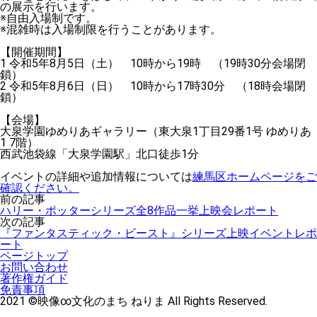
の展示を行います。
※自由入場制です。
※混雑時は入場制限を行うことがあります。
【開催期間】
1 令和5年8月5日（土） 10時から19時 （19時30分会場閉
鎖）
2 令和5年8月6日（日） 10時から17時30分 （18時会場閉
鎖）
【会場】
大泉学園ゆめりあギャラリー（東大泉1丁目29番1号 ゆめりあ
1 7階）
西武池袋線「大泉学園駅」北口徒歩1分
イベントの詳細や追加情報については
練馬区ホームページをご
確認ください。
前の記事
ハリー・ポッターシリーズ全8作品一挙上映会レポート
次の記事
『ファンタスティック・ビースト』シリーズ上映イベントレポ
ート
ページトップ
お問い合わせ
著作権ガイド
免責事項
2021 ©映像∞文化のまち ねりま All Rights Reserved.