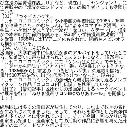
び立法の諸原理序説より』など。現在は、「ヤンジャン！」に
て連載中の『境界のエンドフィール』の原作者としても活躍し
ている。
【33】『つるピカハゲ丸』
「月刊コロコロコミック」や小学館の学習雑誌で1985～95年
まで連載された、のむらしんぼ氏による4コマギャグ漫画。小
学生・ハゲ田ハゲ丸とその一家が「セコい」をテーマに、強引
かつ本末転倒な節約を試みる。第33回小学館漫画賞児童部門
を受賞。1988年にはTVアニメ化もされた。続編やスピンオフ
も描かれている。
【34】のむらしんぼさん
漫画家。大学在籍中に似顔絵かきのアルバイトをしていたとこ
ろ、弘兼憲史に声を掛けられアシスタントになる。1979年に
「月刊コロコロコミック」にて『ケンカばんばん』でデビュ
ー。翌年から同誌で『とどろけ!一番』を連載しヒット作とな
る。1985年からは前述の『つるピカハゲ丸』の連載を開始、
累計500万部を売り上げる代表作の1つとなった。現在は、
「月刊コロコロコミック」の創刊から黎明期を振り返るノンフ
ィクション作品『コロコロ創刊伝説』を執筆している。
《終了》【告知記事】区ゆかりの漫画家によるトークイベント
や展示を行う「ねりま漫画サロンinゆめりあホール」を開催し
ます！
練馬区には多くの漫画家が居住しており、これまで数々の名作
が生み出されてきました。そして、それらを原作とした映像作
品も多くの方々に愛されています。そこで今回、区ゆかりの漫
画家をお招きし、漫画家としての活動や作品に影響を与えた練
馬でのエピソードなどを伺います。