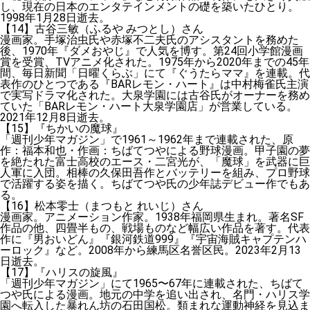
し、現在の日本のエンタテインメントの礎を築いたひとり。
1998年1月28日逝去。
【14】古谷三敏（ふるや みつとし）さん
漫画家。手塚治虫氏や赤塚不二夫氏のアシスタントを務めた
後、1970年『ダメおやじ』で人気を博す。第24回小学館漫画
賞を受賞、TVアニメ化された。1975年から2020年までの45年
間、毎日新聞「日曜くらぶ」にて『ぐうたらママ』を連載。代
表作のひとつである『BARレモン・ハート』は中村梅雀氏主演
で実写ドラマ化された。大泉学園には古谷氏がオーナーを務め
ていた「BARレモン・ハート大泉学園店」が営業している。
2021年12月8日逝去。
【15】『ちかいの魔球』
「週刊少年マガジン」で1961～1962年まで連載された、原
作：福本和也・作画：ちばてつやによる野球漫画。甲子園の夢
を絶たれた富士高校のエース・二宮光が、「魔球」を武器に巨
人軍に入団。相棒の久保田吾作とバッテリーを組み、プロ野球
で活躍する姿を描く。ちばてつや氏の少年誌デビュー作でもあ
る。
【16】松本零士（まつもと れいじ）さん
漫画家。アニメーション作家。1938年福岡県生まれ。著名SF
作品の他、四畳半もの、戦場ものなど幅広い作品を著す。代表
作に『男おいどん』『銀河鉄道999』『宇宙海賊キャプテンハ
ーロック』など。2008年から練馬区名誉区民。2023年2月13
日逝去。
【17】『ハリスの旋風』
「週刊少年マガジン」にて1965〜67年に連載された、ちばて
つや氏による漫画。地元の中学を追い出され、名門・ハリス学
園へ転入した暴れん坊の石田国松。類まれな運動神経を見込ま