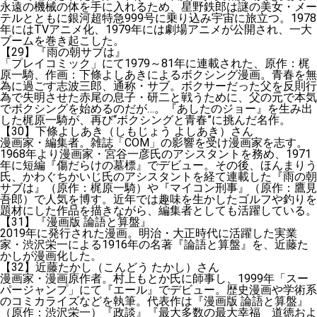
永遠の機械の体を手に入れるため、星野鉄郎は謎の美女・メー
テルとともに銀河超特急999号に乗り込み宇宙に旅立つ。1978
年にはTVアニメ化、1979年には劇場アニメが公開され、一大
ブームを巻き起こした。
【29】『雨の朝サブは』
「プレイコミック」にて1979～81年に連載された、原作：梶
原一騎、作画：下條よしあきによるボクシング漫画。青春を無
為に過ごす志波三郎、通称・サブ。ボクサーだった父を反則行
為で失明させた赤尾の息子・研二と戦うために、父の元で本気
でボクシングを始めるのだが…。『あしたのジョー』を生み出
した梶原一騎が、再び“ボクシングと青春”に挑んだ名作。
【30】下條よしあき（しもじょう よしあき）さん
漫画家・編集者。雑誌「COM」の影響を受け漫画家を志す。
1968年より漫画家・宮谷一彦氏のアシスタントを務め、1971
年に短編『傷だらけの墓標』でデビュー。その後、ほんまりう
氏、かわぐちかいじ氏のアシスタントを経て連載した『雨の朝
サブは』（原作：梶原一騎）や『マイコン刑事』（原作：鷹見
吾郎）で人気を博す。近年では趣味を生かしたゴルフや釣りを
題材にした作品を描きながら、編集者としても活躍している。
【31】『漫画版 論語と算盤』
2019年に発行された漫画。明治・大正時代に活躍した実業
家・渋沢栄一による1916年の名著『論語と算盤』を、近藤た
かしが漫画化した。
【32】近藤たかし（こんどう たかし）さん
漫画家・漫画原作者。村上もとか氏に師事し、1999年「スー
パージャンプ」にて『エール』でデビュー。歴史漫画や学術系
のコミカライズなどを執筆。代表作は『漫画版 論語と算盤』
（原作：渋沢栄一）『政談』『最大多数の最大幸福 道徳およ