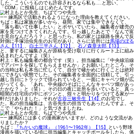
した。こういうものでも許容されるなら私も……と思い、
「COM」に投稿しはじめたんです。
——
練馬区で活動されるようになった理由を教えてください。
ちば
：私は家族が多いから、昼間、家では集中できなくて、
「落ち着いて仕事したい」とボヤいていたら、編集者が建売の
家を見つけてきてくれたんです。引っ越したあとで「なんで富
士見台なんだろう？」と思ったら、私の家とは線路を挟んで反
対側に手塚治虫先生のお宅があり、さらに近所には
馬場のぼる
さん【11】
、
白土三平さん【12】
、
石ノ森章太郎【13】
……
と、要するに編集さんが原稿を受け取りに行くルート上に組み
込まれたんですよ（笑）。
村上
：私も編集者の都合です（笑）。担当編集に「中央線沿線
でアパートを探してもらえませんか」とお願いしたところ、そ
の当時は私も本当に忙しくて、自分で確かめに行くことは絶対
にできない状態でした。その編集者を全面的に信頼して、引っ
越し当日にトラックで揺られていると、一面にキャベツ畑が広
がってくる。「あれ、中央線のそばにこんなキャベツ畑があっ
たかな？」と（笑）。その日の夜に近所を歩いていると、真っ
暗闇の住宅街の中にポツンと、煌々と明かりをつけてる家が一
軒だけありました。それが
古谷三敏先生【14】
のお宅でし
た。私の担当編集は、古谷先生の担当でもあったんですよ。そ
こで「やられた！」と気づきましたね。
——
練馬区には多くの漫画家がいますが、どのような交流があ
りましたか？
ちば
：
『ちかいの魔球』（1961〜1962年）【15】
という野球
漫画を描いている頃に担当編集とキャッチボールをしたら、体