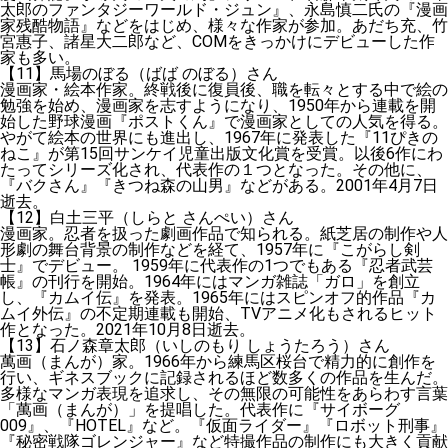
太郎のファンタジーワールド・ジュン』、永島慎二氏の『漫画
家残酷物語』などをはじめ、様々な作家が参加。あだち充、竹
宮惠子、諸星大二郎など、COMをきっかけにデビューした作
家も多い。
【11】馬場のぼる（ばば のぼる）さん
漫画家・絵本作家。終戦後に復員後、職を転々とする中で絵の
勉強を始め、漫画家を志すようになり、1950年から連載を開
始した野球漫画『ポストくん』で漫画家としての人気を得る。
やがて絵本の世界にも進出し、1967年に発表した『11ぴきの
ねこ』が第15回サンケイ児童出版文化賞を受賞。以後6作にわ
たってシリーズ化され、代表作の１つとなった。その他に、
『バクさん』『きつね森の山男』などがある。2001年4月7日
逝去。
【12】白土三平（しらと さんぺい）さん
漫画家。忍者を扱った劇画作品で知られる。紙芝居の制作や人
形劇の舞台背景の制作などを経て、1957年に『こがらし剣
士』でデビュー。 1959年に代表作の1つでもある『忍者武芸
帳』の刊行を開始。1964年にはマンガ雑誌「ガロ」を創立
し、『カムイ伝』を発表。1965年にはスピンオフ的作品『カ
ムイ外伝』の不定期連載も開始、TVアニメ化もされるヒット
作となった。2021年10月8日逝去。
【13】石ノ森章太郎（いしのもり しょうたろう）さん
萬画（まんが）家。1966年から練馬区桜台で精力的に創作を
行い、ギネスブックに記録されるほど数多くの作品を生んだ。
多様なマンガ表現を追求し、その無限の可能性をあらわす言葉
「萬画（まんが）」を提唱した。代表作に『サイボーグ
009』、『HOTEL』など。『仮面ライダー』『ロボット刑事』
『秘密戦隊ゴレンジャー』など特撮作品の制作にも大きく貢献