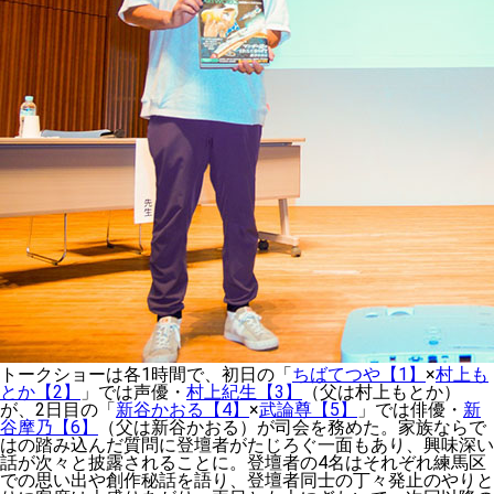
トークショーは各1時間で、初日の「
ちばてつや【1】
×
村上も
とか【2】
」では声優・
村上紀生【3】
（父は村上もとか）
が、2日目の「
新谷かおる【4】
×
武論尊【5】
」では俳優・
新
谷摩乃【6】
（父は新谷かおる）が司会を務めた。家族ならで
はの踏み込んだ質問に登壇者がたじろぐ一面もあり、興味深い
話が次々と披露されることに。登壇者の4名はそれぞれ練馬区
での思い出や創作秘話を語り、登壇者同士の丁々発止のやりと