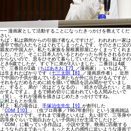
——
漫画家として活動することになったきっかけを教えてくだ
さい。
ちば
：私は満州からの引揚げ者なんですけど、われわれ一家は
途中で他の人たちとはぐれてしまったんです。そのときに父の
親友の中国人が、私たち家族を屋根裏部屋にかくまってくれま
した。ただ、そこに日本人がいるとわかったら何をされるかわ
からないので、息をひそめて暮らしていたんですね。私はその
とき6歳でしたが、すぐ下に弟が3人いました。二番目は4歳
で、三番目が2歳（
ちばあきお【7】
／漫画家）、いちばん下
は生まれたばかりです（
七三太朗【8】
／漫画原作者）。近所
で中国の子供が遊んでいると弟たちが外に出たがるんですが、
それをなだめるために絵を描いて物語を読み聞かせていまし
た。すると、弟が「次はどうなるの」「続きが読みたい」と急
かすんですよ。まるで締め切りに追われている人間みたいで
（笑）。それが漫画を描きはじめたきっかけですね。
村上
：私の場合は、
手塚治虫先生【9】
が創刊した
「
COM【10】
」（虫プロ商事／1967年創刊）という漫画雑誌
がきっかけです。それまで漫画といえば、丸い顔で、三等身や
四等身ぐらいで面白おかしい子供向けが主流でしたけど、
「COM」に載っている作品は、小説や文学、映画に匹敵する
ようなものまであって、もっと大人の感性に近いような漫画で