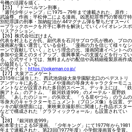
号機の活躍を描く。
【25】『ドーベルマン刑事』
「週刊少年ジャンプ」に1975～79年まで連載された、原作：
武論尊、作画：平松伸二による漫画。凶悪犯罪専門の警視庁特
別犯罪課の刑事・加納錠治が.44マグナム弾を撃ちだすスーパ
ーブラックホークを片手に事件を解決していくバイオレンスポ
リスアクション。
【26】株式会社ぽけまん
代表を村上もとか氏、副代表を石川サブロウ氏が務め、プロの
漫画家が集い運営している会社。「漫画の力を信じて様々なシ
ーンで貢献していく」という理念の元、漫画関連イベントへの
参加や企業とのタイアップ、復興事業への支援などを行ってい
る。公式サイトでは、無料まんがの配信や高精細複製原画作成
の協賛もしている。
公式サイト：
https://pokeman.co.jp/
【27】大泉アニメゲート
2015年に誕生した、西武池袋線大泉学園駅北口のペデストリ
アンデッキにある、アニメや漫画の等身大キャラクターモニュ
メントなどが設置された多目的スペース。デッキ上には、「鉄
腕アトム」のアトム、「銀河鉄道999」のメーテル・星野鉄
郎、「あしたのジョー」の矢吹丈、「うる星やつら」のラムの
等身大のキャラクターモニュメント（ブロンズ像）を設置。デ
ッキの駅側壁面には、東映東京撮影所に関連した作品ポスター
などで構成された「グラフィックウォール」も設置されてい
る。
【28】『銀河鉄道999』
松本零士によるSF漫画。「少年キング」にて1977年から1981
年まで連載された。第23回(1977年度）小学館漫画賞を受賞。