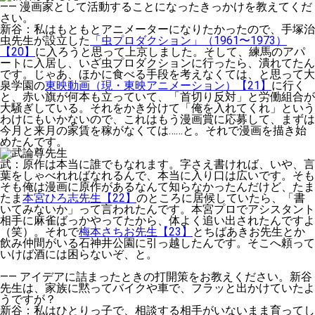
——
漫画家として活動することになったきっかけを教えてくだ
さい。
新谷
：私はもともとアニメーターになりたかったので、手塚治
虫先生が設立した
「虫プロダクション」（1961〜1973）
【20】
に入ろうと思って上京しました。そして、練馬のアパ
ートに入居し、いざ虫プロダクションに行ったら、潰れてたん
です。じゃあ、ほかに食べる手段を考えなくては、と思って大
泉学園の
東映動画（現・東映アニメーション）【21】
に行く
と、赤い旗が何本も立っていて、「首切り反対」と労働組合が
大騒ぎしている。それをかき分けて「俺を入れてくれ」という
わけにもいかないので、これはもう漫画賞に応募して、まずは
今月と来月の家賃を稼がなくては……と。それで漫画を描き始
めたんです。
武
：原作は本当に誰でもなれます。字さえ書ければ、いや、言
葉をしゃべれればなれるんで、本当に入り口は広いです。そも
そも俺は漫画に原作があるなんて知らなかったんだけど、たま
たま
本宮ひろ志先生【22】
のところに居候していたら、「書
いてみないか」って言われたんです。本宮プロでアシスタント
相手に麻雀ばっかやってたから、体よく追い出されたんですよ
（笑）。それで
梅本さちお先生【23】
とちばあきお先生とか
飲み仲間がいる石神井公園に引っ越したんです。そこへ頼って
いけば酒には困らないぞ、と。
——
アイデアに詰まったときの打開策をお教えください。新谷
先生は、家族に黙ってバイクや車で、フラッと出かけていたよ
うですが？
新谷
：私はひとりっ子で、相談する相手がいないまま育ってし