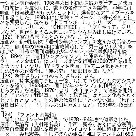
ーション制作会社。1958年の日本初の長編カラーアニメ映画
『白蛇伝』を皮切りに、数々の名作アニメを製作。79年には
映画『銀河鉄道999』が大ヒットし、爆発的なアニメブームを
引き起こした。1998年には東映アニメーション株式会社と社
名を変更した。現在も『ドラゴンボール』シリーズ、『セーラ
ームーン』シリーズ、『ONE PIECE』、『プリキュア』シリー
ズなど、世代を超える人気コンテンツを生み出し続けている。
【22】本宮ひろ志（もとみや ひろし）さん
漫画家。創刊初期の「週刊少年ジャンプ」を支えた功労者の一
人で、創刊年の1986年に連載開始した『男一匹ガキ大将』を
はじめ、11作の週刊連載は少年ジャンプ歴代最多記録を誇
る。1994年に「週刊ヤングジャンプ」で連載を開始した『サ
ラリーマン金太郎』はシリーズ累計発行部数3000万部を超え
る大ヒットとなり、TVドラマや映画、TVアニメ化もされた。
このほかの代表作に『俺の空』『硬派銀次郎』など。
【23】梅本さちお（うめもと さちお）さん
漫画家。貸本漫画でデビュー後、ちばてつや氏などのアシスタ
ントを経て、1968年の「週刊少年ジャンプ」創刊号から『く
じら大吾』を連載。1970年より「少年キング」で連載を開始
した『アパッチ野球軍』（原作：花登筺）はアニメ化もされる
ヒット作となった。その他の代表作に『とべない翼』（原作：
真樹日佐夫）、『リトルの団ちゃん』など。1993年9月6日逝
去。
【24】『ファントム無頼』
「週刊少年サンデー増刊号」で1978～84年まで連載された、
原作：武論尊（史村翔名義）、作画：新谷かおるによる漫画。
航空自衛隊百里基地を舞台に、パイロット・神田鉄雄とナビゲ
ーター・栗原宏美、そして彼らの駆るF-4EJ ファントムII 680