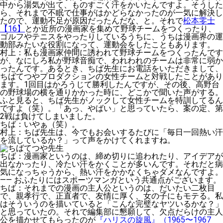
中から湯気が出て、ものすごく汗をかいたんですよ。そうした
ら、それまで不眠で仕事がはかどらなかったのが一気に解決し
たので、運動不足が原因だったんだな、と。それで
松本零士
【16】
とか近所の漫画家を集めて野球チームをつくったり、
ゴルフやテニスをやったりしているうちに、うちは漫画界の運
動部みたいな役割になって、運動会をしたこともあります。
村上
：私も漫画家仲間に誘われて野球チームをつくったんです
が、なにしろ私が野球音痴で、われわれのチームは非常に弱か
ったんです。あるとき、ちば先生にお電話をいただきまして、
ちばてつやプロダクションの女性チームと対戦したことがあり
ます。1回目はかろうじて勝利したんですが、その後、高野台
の野球場の横を通りかかった時に、どこかで聞いた声がする。
ふと見ると、ちば先生がノックして女性チームを特訓してるん
ですよ（笑）。「あっ、やばい」と思っていたら、案の定、第
2戦は負けてしまいました。
ちば
：いやぁ（笑）。
村上
：ちば先生は、今でもお会いするたびに「毎日一回熱い汗
を流しているか？」って声をかけてくれますね。
ちば
：漫画家というのは、締め切りに追われたり、アイデアが
出なかったり、冷たい汗をかくことが多いんです。それだと病
気になっちゃうから、熱い汗をかかなくちゃダメなんですよ。
——
おふたりにはスポーツマンガという共通点がございます。
ちば
：それまでの漫画の主人公というのは、だいたい二枚目
で、親孝行で、正直者で、友情に厚く、女の子にもモテる。私
はそういうのを描いていると「こんな完璧なヤツいるかな？」
と思っていたの。それで編集部に懇願して、欠点だらけの主人
公を描かせてもらったのが
『ハリスの旋風』（1965〜1967