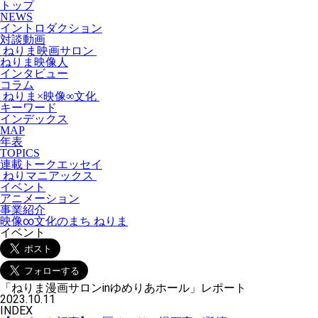
トップ
NEWS
イントロダクション
対談動画
ねりま映画サロン
ねりま映像人
インタビュー
コラム
ねりま×映像∞文化
キーワード
インデックス
MAP
年表
TOPICS
連載トークエッセイ
ねりマニアックス
イベント
アニメーション
事業紹介
映像∞文化のまち ねりま
イベント
「ねりま漫画サロンinゆめりあホール」レポート
2023.10.11
INDEX