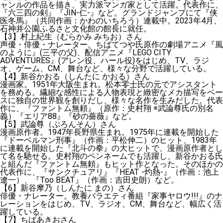
ャンルの作品を描き、実力派マンガ家として活躍。代表作に、
『六三四の剣』『JIN-仁-』など。グランドジャンプにて『侠
医冬馬』（共同作画：かわのいちろう）連載中。2023年4月、
石神井公園ふるさと文化館の館長に就任。
【3】村上紀生（むらかみ みちお）さん
声優・俳優・ナレーター。ちばてつや氏原作の劇場アニメ『風
のように』(三平の父)、配信アニメ『LEGO CITY
ADVENTURES』(アレン役、ハール役)をはじめ、TV、ラジ
オ、ゲーム、CM、舞台など、様々な分野で活躍している。
【4】新谷かおる（しんたに かおる）さん
漫画家。1951年大阪生まれ。松本零士氏の元でアシスタント
を務める。繊細な感性による人物表現と緻密なメカ描写をベー
スに独自の世界観を創りだし、様々な名作を生みだした。代表
作に、『ファントム無頼』（原作：史村翔 ※武論尊氏の別名
義）『エリア88』『砂の薔薇』など。
【5】武論尊（ぶろんそん）さん
漫画原作者。1947年長野県生まれ。1975年に連載を開始した
『ドーベルマン刑事』（作画：平松伸二）のヒット、1983年
に連載を開始した『北斗の拳』の大ヒットで、漫画原作者とし
て名を馳せる。史村翔のペンネームでも活躍し、新谷かおる氏
と組んだ『ファントム無頼』もヒット作となった。そのほかの
代表作に、『サンクチュアリ』『HEAT -灼熱-』（作画：池上
遼一）、『Too BEAT』（作画：吉田史朗）など。
【6】新谷摩乃（しんたに まの）さん
俳優・ナレーター。教養バラエティ番組『家事ヤロウ!!!』のナ
レーションをはじめ、TV、ラジオ、CM、舞台など、幅広く活
躍している。
【7】ちばあきおさん