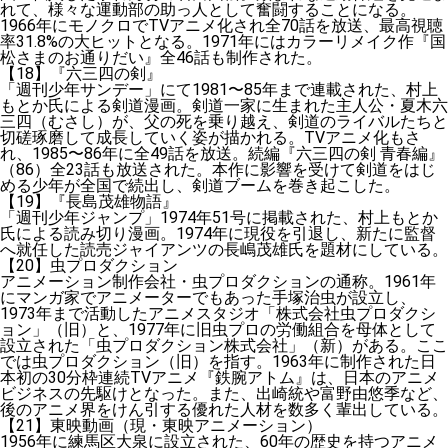
れて、様々な運動部の助っ人として奮闘することになる。
1966年にモノクロでTVアニメ化され全70話を放送、最高視聴
率31.8%の大ヒットとなる。1971年にはカラーリメイク作『国
松さまのお通りだい』全46話も制作された。
【18】『六三四の剣』
「週刊少年サンデー」にて1981〜85年まで連載された、村上
もとか氏による剣道漫画。剣道一家に生まれた主人公・夏木六
三四（むさし）が、父の死を乗り越え、剣道のライバルたちと
切磋琢磨して成長していく姿が描かれる。TVアニメ化もさ
れ、1985〜86年に全49話を放送。続編『六三四の剣 青春編』
（86）全23話も放送された。本作に影響を受けて剣道をはじ
める少年が全国で続出し、剣道ブームを巻き起こした。
【19】『長島茂雄物語』
「週刊少年ジャンプ」1974年51号に掲載された、村上もとか
氏による読み切り漫画。1974年に現役を引退し、新たに監督
へ就任した読売ジャイアンツの長嶋茂雄氏を題材にしている。
【20】虫プロダクション
アニメーション制作会社・虫プロダクションの通称。1961年
にマンガ家でアニメーターでもあった手塚治虫が設立し、
1973年まで活動したアニメスタジオ「株式会社虫プロダクシ
ョン」（旧）と、1977年に旧虫プロの労働組合を母体として
設立された「虫プロダクション株式会社」（新）がある。ここ
では虫プロダクション（旧）を指す。1963年に制作された日
本初の30分枠連続TVアニメ『鉄腕アトム』は、日本のアニメ
ビジネスの先駆けとなった。また、出崎統や富野由悠季など、
後のアニメ界をけん引する優れた人材を数多く輩出している。
【21】東映動画（現・東映アニメーション）
1956年に練馬区大泉に設立された、60年の歴史を持つアニメ