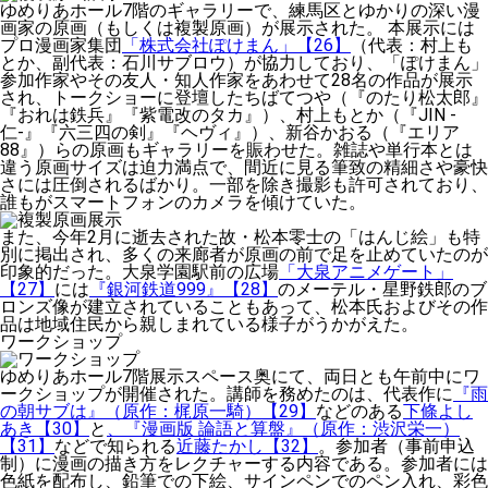
ゆめりあホール7階のギャラリーで、練馬区とゆかりの深い漫
画家の原画（もしくは複製原画）が展示された。 本展示には
プロ漫画家集団
「株式会社ぽけまん」【26】
（代表：村上も
とか、副代表：石川サブロウ）が協力しており、「ぽけまん」
参加作家やその友人・知人作家をあわせて28名の作品が展示
され、トークショーに登壇したちばてつや（『のたり松太郎』
『おれは鉄兵』『紫電改のタカ』）、村上もとか（『JIN -
仁-』『六三四の剣』『ヘヴィ』）、新谷かおる（『エリア
88』）らの原画もギャラリーを賑わせた。雑誌や単行本とは
違う原画サイズは迫力満点で、間近に見る筆致の精細さや豪快
さには圧倒されるばかり。一部を除き撮影も許可されており、
誰もがスマートフォンのカメラを傾けていた。
また、今年2月に逝去された故・松本零士の「はんじ絵」も特
別に掲出され、多くの来廊者が原画の前で足を止めていたのが
印象的だった。大泉学園駅前の広場
「大泉アニメゲート」
【27】
には
『銀河鉄道999』【28】
のメーテル・星野鉄郎のブ
ロンズ像が建立されていることもあって、松本氏およびその作
品は地域住民から親しまれている様子がうかがえた。
ワークショップ
ゆめりあホール7階展示スペース奥にて、両日とも午前中にワ
ークショップが開催された。講師を務めたのは、代表作に
『雨
の朝サブは』（原作：梶原一騎）【29】
などのある
下條よし
あき【30】
と
、『漫画版 論語と算盤』（原作：渋沢栄一）
【31】
などで知られる
近藤たかし【32】
。参加者（事前申込
制）に漫画の描き方をレクチャーする内容である。参加者には
色紙を配布し、鉛筆での下絵、サインペンでのペン入れ、彩色