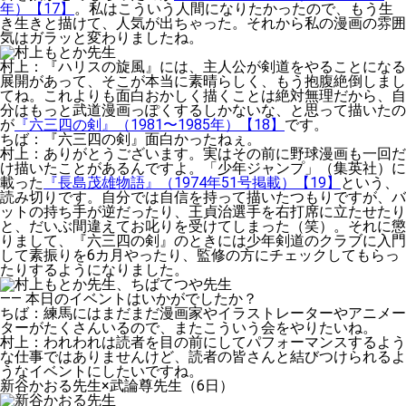
年）【17】
。私はこういう人間になりたかったので、もう生
き生きと描けて、人気が出ちゃった。それから私の漫画の雰囲
気はガラッと変わりましたね。
村上
：『ハリスの旋風』には、主人公が剣道をやることになる
展開があって、そこが本当に素晴らしく、もう抱腹絶倒しまし
てね。これよりも面白おかしく描くことは絶対無理だから、自
分はもっと武道漫画っぽくするしかないな、と思って描いたの
が
『六三四の剣』（1981〜1985年）【18】
です。
ちば
：『六三四の剣』面白かったねぇ。
村上
：ありがとうございます。実はその前に野球漫画も一回だ
け描いたことがあるんですよ。「少年ジャンプ」（集英社）に
載った
『長島茂雄物語』（1974年51号掲載）【19】
という、
読み切りです。自分では自信を持って描いたつもりですが、バ
ットの持ち手が逆だったり、王貞治選手を右打席に立たせたり
と、だいぶ間違えてお叱りを受けてしまった（笑）。それに懲
りまして、『六三四の剣』のときには少年剣道のクラブに入門
して素振りを6カ月やったり、監修の方にチェックしてもらっ
たりするようになりました。
——
本日のイベントはいかがでしたか？
ちば
：練馬にはまだまだ漫画家やイラストレーターやアニメー
ターがたくさんいるので、またこういう会をやりたいね。
村上
：われわれは読者を目の前にしてパフォーマンスするよう
な仕事ではありませんけど、読者の皆さんと結びつけられるよ
うなイベントにしたいですね。
新谷かおる先生×武論尊先生（6日）