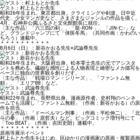
ゲスト：
村上もとか先生
昭和26年生まれ、東京都出身。クライミングや剣道、日中近
代史、少女マンガ史など、さまざまなジャンルの作品を描く。
4月、石神井公園ふるさと文化館館長に就任。
〈主な作品〉「六三四の剣」、「龍-RON-」、「JIN-仁-」な
ど。グランドジャンプにて「侠医冬馬」（共同作画：かわのい
ちろう）連載中。
＊＊＊＊＊＊＊＊＊＊
8月6日（日）：新谷かおる先生×武論尊先生
ゲスト：
新谷かおる先生
昭和26年生まれ、大阪府出身。松本零士先生の元でアシスタ
ントを務める。繊細な感性による人物表現と緻密なメカ描写を
ベースに独自の世界観を創りだす。
〈主な作品〉「戦場ロマン・シリーズ」、「ファントム無
頼」、「エリア88」など。
ゲスト：
武論尊先生
昭和22年生まれ、長野県出身。漫画原作者。史村翔のペンネ
ームでも活躍し「ファントム無頼」（作画：新谷かおる）の原
作を担当。
〈主な作品〉「ドーベルマン刑事」（作画：平松伸二）、「北
斗の拳」（作画：原哲夫）など。ビッグコミック増刊号にて
「Too BEAT」（作画：吉田史朗）連載中。
＊＊＊＊＊＊＊＊＊＊
原画等展示イベント
村上もとか先生をはじめ、区ゆかりの漫画家の原画・複製原画