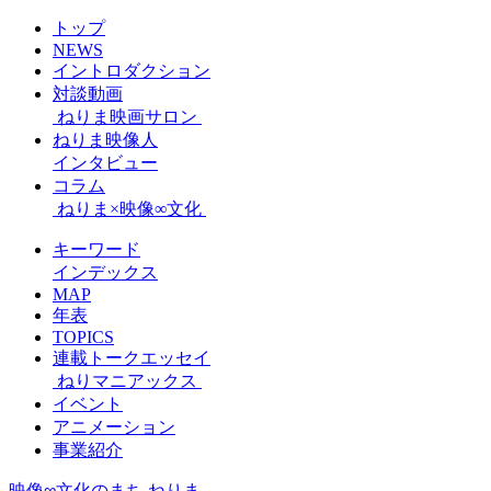
トップ
NEWS
イントロダクション
対談動画
ねりま映画サロン
ねりま映像人
インタビュー
コラム
ねりま×映像∞文化
キーワード
インデックス
MAP
年表
TOPICS
連載トークエッセイ
ねりマニアックス
イベント
アニメーション
事業紹介
映像∞文化のまち ねりま