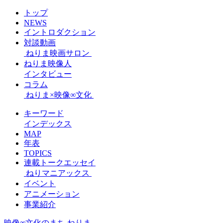
トップ
NEWS
イントロダクション
対談動画
ねりま映画サロン
ねりま映像人
インタビュー
コラム
ねりま×映像∞文化
キーワード
インデックス
MAP
年表
TOPICS
連載トークエッセイ
ねりマニアックス
イベント
アニメーション
事業紹介
映像∞文化のまち ねりま