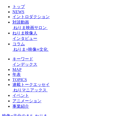
トップ
NEWS
イントロダクション
対談動画
ねりま映画サロン
ねりま映像人
インタビュー
コラム
ねりま×映像∞文化
キーワード
インデックス
MAP
年表
TOPICS
連載トークエッセイ
ねりマニアックス
イベント
アニメーション
事業紹介
映像∞文化のまち ねりま