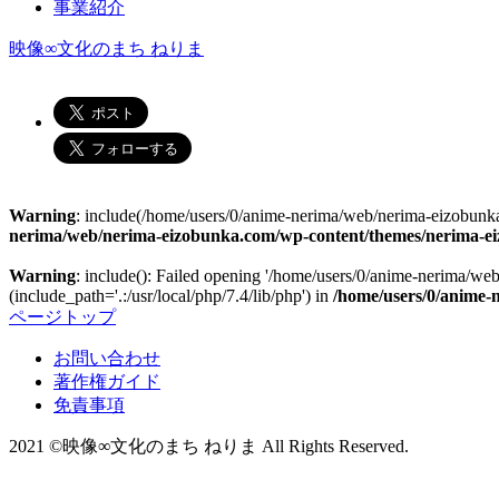
事業紹介
映像∞文化のまち ねりま
Warning
: include(/home/users/0/anime-nerima/web/nerima-eizobunka.
nerima/web/nerima-eizobunka.com/wp-content/themes/nerima-ei
Warning
: include(): Failed opening '/home/users/0/anime-nerima/we
(include_path='.:/usr/local/php/7.4/lib/php') in
/home/users/0/anime-
ページトップ
お問い合わせ
著作権ガイド
免責事項
2021 ©映像∞文化のまち ねりま All Rights Reserved.