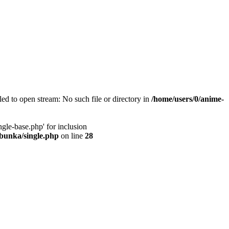
d to open stream: No such file or directory in
/home/users/0/anime-
gle-base.php' for inclusion
bunka/single.php
on line
28