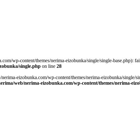
com/wp-content/themes/nerima-eizobunka/single/single-base.php): faile
zobunka/single.php
on line
28
b/nerima-eizobunka.com/wp-content/themes/nerima-eizobunka/single/sin
nerima/web/nerima-eizobunka.com/wp-content/themes/nerima-eizo