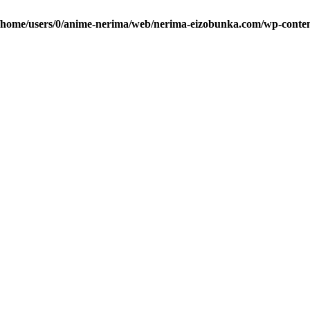
/home/users/0/anime-nerima/web/nerima-eizobunka.com/wp-conten