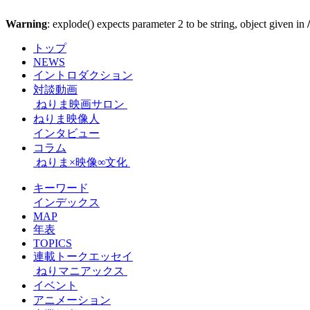
Warning
: explode() expects parameter 2 to be string, object given in
トップ
NEWS
イントロダクション
対談動画
ねりま映画サロン
ねりま映像人
インタビュー
コラム
ねりま×映像∞文化
キーワード
インデックス
MAP
年表
TOPICS
連載トークエッセイ
ねりマニアックス
イベント
アニメーション