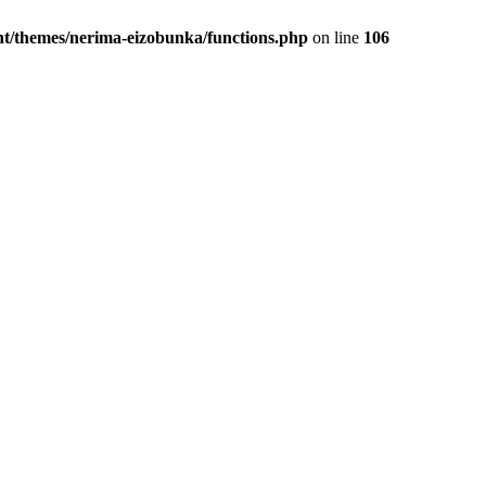
t/themes/nerima-eizobunka/functions.php
on line
106